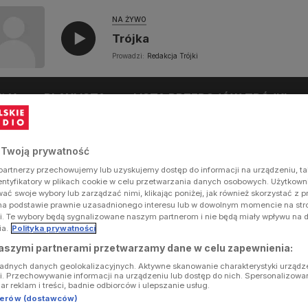
NA ŻYWO
Trójka
Prowadzi:
Redakcja Trójki
UŁY
PLAYLISTA
LISTA PRZEBOJÓW TRÓJKI
 Twoją prywatność
artnerzy przechowujemy lub uzyskujemy dostęp do informacji na urządzeniu, ta
dentyfikatory w plikach cookie w celu przetwarzania danych osobowych. Użytkow
ć swoje wybory lub zarządzać nimi, klikając poniżej, jak również skorzystać z 
na podstawie prawnie uzasadnionego interesu lub w dowolnym momencie na stron
i. Te wybory będą sygnalizowane naszym partnerom i nie będą miały wpływu na 
ia.
Polityka prywatności
aszymi partnerami przetwarzamy dane w celu zapewnienia:
ładnych danych geolokalizacyjnych. Aktywne skanowanie charakterystyki urządz
ji. Przechowywanie informacji na urządzeniu lub dostęp do nich. Spersonalizowa
iar reklam i treści, badnie odbiorców i ulepszanie usług.
tnerów (dostawców)