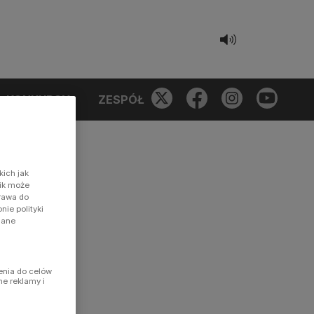
KONKURSY
ZESPÓŁ
kich jak
nik może
prawa do
ie polityki
dane
enia do celów
ne reklamy i