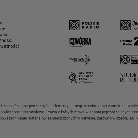
cji
amy
wisu
tności
ywatności
e
ały i ich części oraz poszczególne elementy samego serwisu mają charakter utworó
wo własności przemysłowej. Prawa o których mowa w zdaniu poprzedzającym przysł
zpowszechnianie materiałów zamieszczonych w serwisie, zarówno w części, jak i w