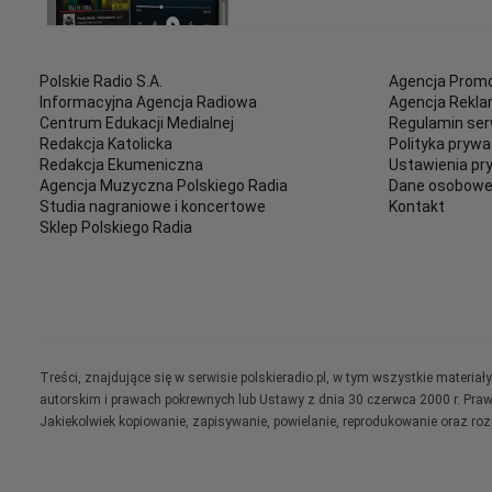
Polskie Radio S.A.
Agencja Promo
Informacyjna Agencja Radiowa
Agencja Rekl
Centrum Edukacji Medialnej
Regulamin ser
Redakcja Katolicka
Polityka prywa
Redakcja Ekumeniczna
Ustawienia pr
Agencja Muzyczna Polskiego Radia
Dane osobow
Studia nagraniowe i koncertowe
Kontakt
Sklep Polskiego Radia
Treści, znajdujące się w serwisie polskieradio.pl, w tym wszystkie materi
autorskim i prawach pokrewnych lub Ustawy z dnia 30 czerwca 2000 r. Pra
Jakiekolwiek kopiowanie, zapisywanie, powielanie, reprodukowanie oraz ro