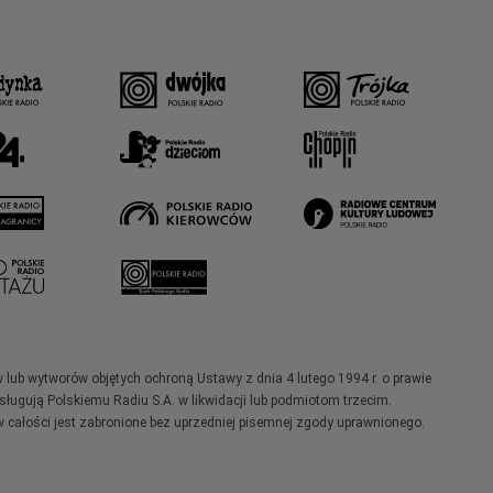
w lub wytworów objętych ochroną Ustawy z dnia 4 lutego 1994 r. o prawie
ugują Polskiemu Radiu S.A. w likwidacji lub podmiotom trzecim.
 całości jest zabronione bez uprzedniej pisemnej zgody uprawnionego.