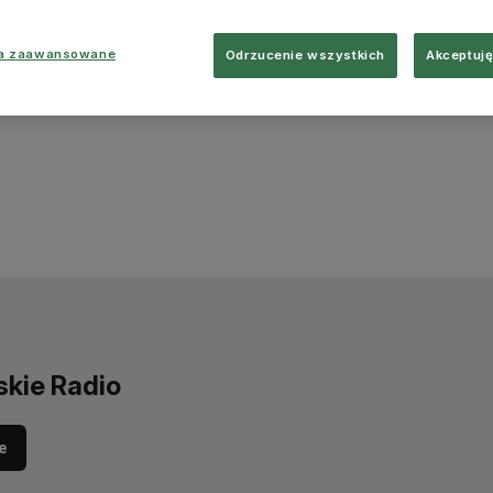
ia zaawansowane
Odrzucenie wszystkich
Akceptuję
skie Radio
e