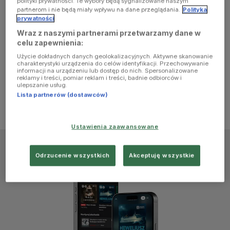
polityki prywatności. Te wybory będą sygnalizowane naszym
browser
partnerom i nie będą miały wpływu na dane przeglądania.
Polityka
prywatności
Wraz z naszymi partnerami przetwarzamy dane w
console for
celu zapewnienia:
Użycie dokładnych danych geolokalizacyjnych. Aktywne skanowanie
more
charakterystyki urządzenia do celów identyfikacji. Przechowywanie
informacji na urządzeniu lub dostęp do nich. Spersonalizowane
reklamy i treści, pomiar reklam i treści, badnie odbiorców i
information)
.
ulepszanie usług.
Lista partnerów (dostawców)
Ustawienia zaawansowane
Odrzucenie wszystkich
Akceptuję wszystkie