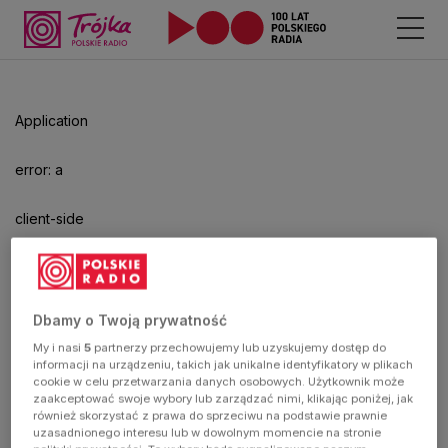
Application
error: a
client-side
exception
has
Dbamy o Twoją prywatność
My i nasi
5
partnerzy przechowujemy lub uzyskujemy dostęp do
occurred
informacji na urządzeniu, takich jak unikalne identyfikatory w plikach
cookie w celu przetwarzania danych osobowych. Użytkownik może
zaakceptować swoje wybory lub zarządzać nimi, klikając poniżej, jak
(see the
również skorzystać z prawa do sprzeciwu na podstawie prawnie
uzasadnionego interesu lub w dowolnym momencie na stronie