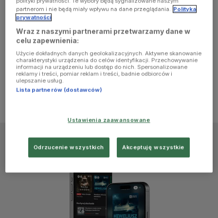
polityki prywatności. Te wybory będą sygnalizowane naszym
browser
partnerom i nie będą miały wpływu na dane przeglądania.
Polityka
prywatności
Wraz z naszymi partnerami przetwarzamy dane w
console for
celu zapewnienia:
Użycie dokładnych danych geolokalizacyjnych. Aktywne skanowanie
more
charakterystyki urządzenia do celów identyfikacji. Przechowywanie
informacji na urządzeniu lub dostęp do nich. Spersonalizowane
reklamy i treści, pomiar reklam i treści, badnie odbiorców i
information)
.
ulepszanie usług.
Lista partnerów (dostawców)
Ustawienia zaawansowane
Odrzucenie wszystkich
Akceptuję wszystkie