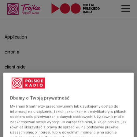
Odtwarzacz
jest
gotowy.
Kliknij
Application
aby
odtwarzać.
error: a
client-side
exception
has
Dbamy o Twoją prywatność
My i nasi
5
partnerzy przechowujemy lub uzyskujemy dostęp do
occurred
informacji na urządzeniu, takich jak unikalne identyfikatory w plikach
cookie w celu przetwarzania danych osobowych. Użytkownik może
zaakceptować swoje wybory lub zarządzać nimi, klikając poniżej, jak
(see the
również skorzystać z prawa do sprzeciwu na podstawie prawnie
uzasadnionego interesu lub w dowolnym momencie na stronie