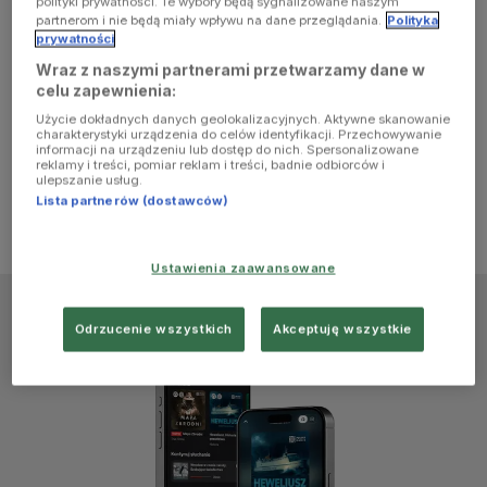
polityki prywatności. Te wybory będą sygnalizowane naszym
browser
partnerom i nie będą miały wpływu na dane przeglądania.
Polityka
prywatności
Wraz z naszymi partnerami przetwarzamy dane w
console for
celu zapewnienia:
Użycie dokładnych danych geolokalizacyjnych. Aktywne skanowanie
more
charakterystyki urządzenia do celów identyfikacji. Przechowywanie
informacji na urządzeniu lub dostęp do nich. Spersonalizowane
reklamy i treści, pomiar reklam i treści, badnie odbiorców i
information)
.
ulepszanie usług.
Lista partnerów (dostawców)
Ustawienia zaawansowane
Odrzucenie wszystkich
Akceptuję wszystkie