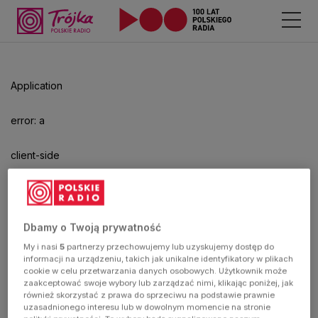
Odtwarzacz
jest
gotowy.
Kliknij
Application
aby
odtwarzać.
error: a
client-side
exception
has
Dbamy o Twoją prywatność
My i nasi
5
partnerzy przechowujemy lub uzyskujemy dostęp do
occurred
informacji na urządzeniu, takich jak unikalne identyfikatory w plikach
cookie w celu przetwarzania danych osobowych. Użytkownik może
zaakceptować swoje wybory lub zarządzać nimi, klikając poniżej, jak
(see the
również skorzystać z prawa do sprzeciwu na podstawie prawnie
uzasadnionego interesu lub w dowolnym momencie na stronie