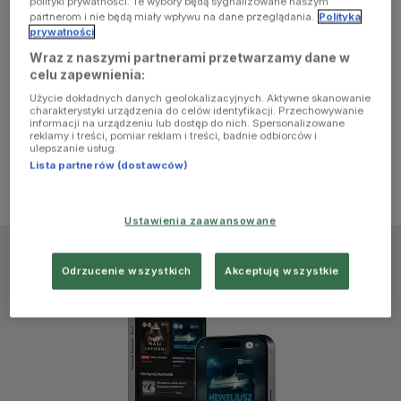
polityki prywatności. Te wybory będą sygnalizowane naszym
browser
partnerom i nie będą miały wpływu na dane przeglądania.
Polityka
prywatności
Wraz z naszymi partnerami przetwarzamy dane w
console for
celu zapewnienia:
Użycie dokładnych danych geolokalizacyjnych. Aktywne skanowanie
more
charakterystyki urządzenia do celów identyfikacji. Przechowywanie
informacji na urządzeniu lub dostęp do nich. Spersonalizowane
reklamy i treści, pomiar reklam i treści, badnie odbiorców i
information)
.
ulepszanie usług.
Lista partnerów (dostawców)
Ustawienia zaawansowane
Odrzucenie wszystkich
Akceptuję wszystkie