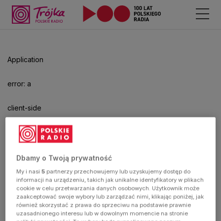
Application
error: a
client-side
exception
has
Dbamy o Twoją prywatność
My i nasi
5
partnerzy przechowujemy lub uzyskujemy dostęp do
occurred
informacji na urządzeniu, takich jak unikalne identyfikatory w plikach
cookie w celu przetwarzania danych osobowych. Użytkownik może
zaakceptować swoje wybory lub zarządzać nimi, klikając poniżej, jak
(see the
również skorzystać z prawa do sprzeciwu na podstawie prawnie
uzasadnionego interesu lub w dowolnym momencie na stronie