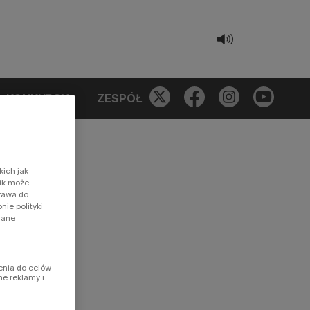
KONKURSY
ZESPÓŁ
kich jak
nik może
prawa do
ie polityki
dane
enia do celów
ne reklamy i