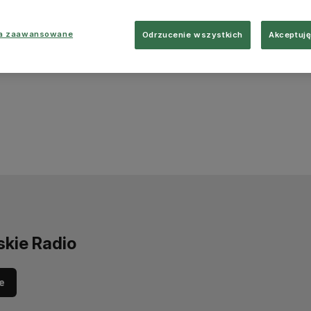
ia zaawansowane
Odrzucenie wszystkich
Akceptuję
skie Radio
e