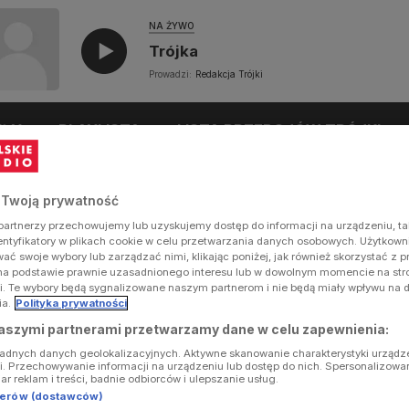
NA ŻYWO
Trójka
Prowadzi:
Redakcja Trójki
UŁY
PLAYLISTA
LISTA PRZEBOJÓW TRÓJKI
 Twoją prywatność
artnerzy przechowujemy lub uzyskujemy dostęp do informacji na urządzeniu, ta
dentyfikatory w plikach cookie w celu przetwarzania danych osobowych. Użytkow
ć swoje wybory lub zarządzać nimi, klikając poniżej, jak również skorzystać z 
na podstawie prawnie uzasadnionego interesu lub w dowolnym momencie na stron
i. Te wybory będą sygnalizowane naszym partnerom i nie będą miały wpływu na 
ia.
Polityka prywatności
aszymi partnerami przetwarzamy dane w celu zapewnienia:
ładnych danych geolokalizacyjnych. Aktywne skanowanie charakterystyki urządz
ji. Przechowywanie informacji na urządzeniu lub dostęp do nich. Spersonalizowa
iar reklam i treści, badnie odbiorców i ulepszanie usług.
tnerów (dostawców)