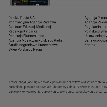
Polskie Radio S.A.
Agencja Promo
Informacyjna Agencja Radiowa
Agencja Rekl
Centrum Edukacji Medialnej
Regulamin ser
Redakcja Katolicka
Polityka prywa
Redakcja Ekumeniczna
Ustawienia pr
Agencja Muzyczna Polskiego Radia
Dane osobow
Studia nagraniowe i koncertowe
Kontakt
Sklep Polskiego Radia
Treści, znajdujące się w serwisie polskieradio.pl, w tym wszystkie materi
autorskim i prawach pokrewnych lub Ustawy z dnia 30 czerwca 2000 r. Pra
Jakiekolwiek kopiowanie, zapisywanie, powielanie, reprodukowanie oraz ro