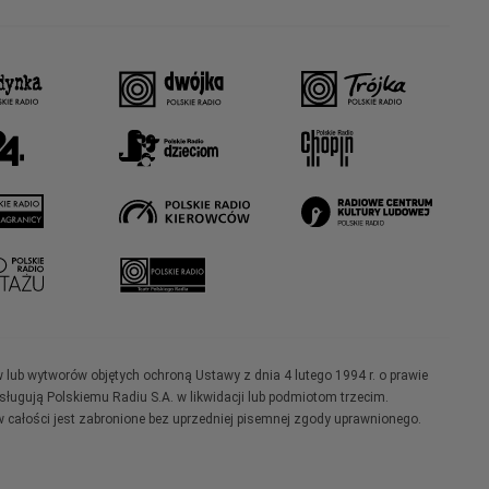
w lub wytworów objętych ochroną Ustawy z dnia 4 lutego 1994 r. o prawie
ugują Polskiemu Radiu S.A. w likwidacji lub podmiotom trzecim.
 całości jest zabronione bez uprzedniej pisemnej zgody uprawnionego.