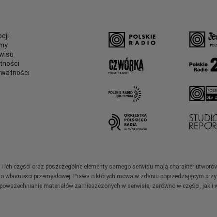
cji
amy
wisu
tności
ywatności
e
ały i ich części oraz poszczególne elementy samego serwisu mają charakter utworó
wo własności przemysłowej. Prawa o których mowa w zdaniu poprzedzającym przysł
zpowszechnianie materiałów zamieszczonych w serwisie, zarówno w części, jak i w