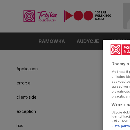
RAMÓWKA
AUDYCJE
ARTYK
Dbamy o
Application
My i nasi
5
p
unikalne i
zaakceptowa
error: a
sprzeciwu 
prywatnośc
przeglądan
client-side
Wraz z n
exception
Użycie dok
identyfikac
treści, pom
has
Lista par