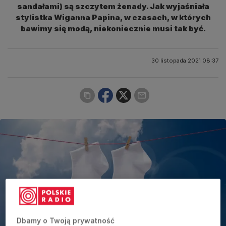
sandałami) są szczytem żenady. Jak wyjaśniała
stylistka Wiganna Papina, w czasach, w których
bawimy się modą, niekoniecznie musi tak być.
30 listopada 2021 08:37
Dbamy o Twoją prywatność