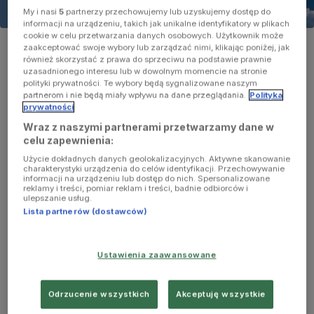
My i nasi
5
partnerzy przechowujemy lub uzyskujemy dostęp do
informacji na urządzeniu, takich jak unikalne identyfikatory w plikach
cookie w celu przetwarzania danych osobowych. Użytkownik może
Zdjęcie ilustracyjne
zaakceptować swoje wybory lub zarządzać nimi, klikając poniżej, jak
Foto:
shutterstock.com/SCOTTCHAN
również skorzystać z prawa do sprzeciwu na podstawie prawnie
uzasadnionego interesu lub w dowolnym momencie na stronie
polityki prywatności. Te wybory będą sygnalizowane naszym
partnerom i nie będą miały wpływu na dane przeglądania.
Polityka
prywatności
Wraz z naszymi partnerami przetwarzamy dane w
celu zapewnienia:
Użycie dokładnych danych geolokalizacyjnych. Aktywne skanowanie
charakterystyki urządzenia do celów identyfikacji. Przechowywanie
informacji na urządzeniu lub dostęp do nich. Spersonalizowane
reklamy i treści, pomiar reklam i treści, badnie odbiorców i
ulepszanie usług.
Lista partnerów (dostawców)
Ustawienia zaawansowane
Okropna rodzinka, torebki i morderstwo.
Prawdziwa historia "Domu Gucci" Ridleya Scotta
Odrzucenie wszystkich
Akceptuję wszystkie
"Przykład idzie z góry"