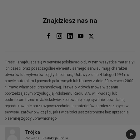
Znajdziesz nas na
Treści, znajdujące się w serwisie polskieradio.pl, w tym wszystkie materiały i
ich części oraz poszczególne elementy samego serwisu mają charakter
utworów lub wytworów objętych ochroną Ustawy z dnia 4 lutego 1994 r. o
prawie autorskim i prawach pokrewnych lub Ustawy z dnia 30 czerwca 2000
r. Prawo własności przemysłowej. Prawa o których mowa w zdaniu
poprzedzającym przysługują Polskiemu Radiu S.A. w likwidacji lub
podmiotom trzecim. Jakiekolwiek kopiowanie, zapisywanie, powielanie,
reprodukowanie oraz rozpowszechnianie materiałów zamieszczonych w
serwisie, zarówno w części, jak i w całości jest zabronione bez uprzedniej
pisemnej zgody uprawnionego.
Trójka
Prowadzi:
Redakcja Trójki