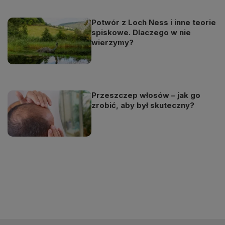
Potwór z Loch Ness i inne teorie
spiskowe. Dlaczego w nie
wierzymy?
Przeszczep włosów – jak go
zrobić, aby był skuteczny?
Odtwarzacz
jest
gotowy.
Kliknij
aby
odtwarzać.