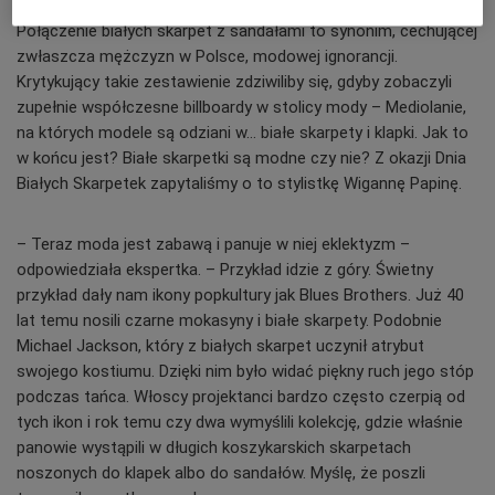
Połączenie białych skarpet z sandałami to synonim, cechującej
zwłaszcza mężczyzn w Polsce, modowej ignorancji.
Krytykujący takie zestawienie zdziwiliby się, gdyby zobaczyli
zupełnie współczesne billboardy w stolicy mody – Mediolanie,
na których modele są odziani w… białe skarpety i klapki. Jak to
w końcu jest? Białe skarpetki są modne czy nie? Z okazji Dnia
Białych Skarpetek zapytaliśmy o to stylistkę Wigannę Papinę.
– Teraz moda jest zabawą i panuje w niej eklektyzm –
odpowiedziała ekspertka. – Przykład idzie z góry. Świetny
przykład dały nam ikony popkultury jak Blues Brothers. Już 40
lat temu nosili czarne mokasyny i białe skarpety. Podobnie
Michael Jackson, który z białych skarpet uczynił atrybut
swojego kostiumu. Dzięki nim było widać piękny ruch jego stóp
podczas tańca. Włoscy projektanci bardzo często czerpią od
tych ikon i rok temu czy dwa wymyślili kolekcję, gdzie właśnie
panowie wystąpili w długich koszykarskich skarpetach
noszonych do klapek albo do sandałów. Myślę, że poszli