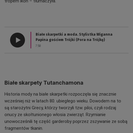
tropem ikon – tłumaczyła.
Białe skarpetki a moda. Stylistka Wiganna
Papina gościem Trójki (Pora na Trójkę)
7:58
Białe skarpety Tutanchamona
Historia mody na białe skarpetki rozpoczęła się znacznie
wcześniej niż w latach 80. ubiegłego wieku. Dowodem na to
są starożytni Grecy, którzy tworzyli tzw.
piloi, czyli rodzaj
onucy ze skołtunionego włosia zwierząt. Rzymianie
unowocześnili tę część garderoby poprzez zszywanie ze sobą
fragmentów tkanin.