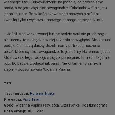
własnego stylu. Odpowiedzenie na pytanie, co powinniśmy
nosić, a co jest zbyt ekstrawaganckie i "obciachowe" nie jest
jednak proste. Bo w końcu zawartość naszych szaf jest
kwestią tylko i wyłącznie naszego dobrego samopoczucia.
– Jeżeli ktoś w czerwonej kurtce będzie czuł się przebrany, a
nie ubrany, to nie będzie w niej też dobrze wyglądał. Moda musi
podążać z naszą duszą. Jeżeli mamy potrzebę noszenia
ubrań, które są ekstrawaganckie, to je nośmy. Natomiast jeżeli
ktoś uważa tego rodzaju strój za przebranie, to niech tego nie
robi, bo będzie wyglądał jak pajac. Nie okłamiemy samych
siebie – podsumowała Wiganna Papina.
***
Tytuł audycji:
Pora na Trójkę
Prowadzi:
Piotr Firan
Gość:
Wiganna Papina (s
tylistka, wizażystka i kostiumograf)
Data emisji:
30.11.2021