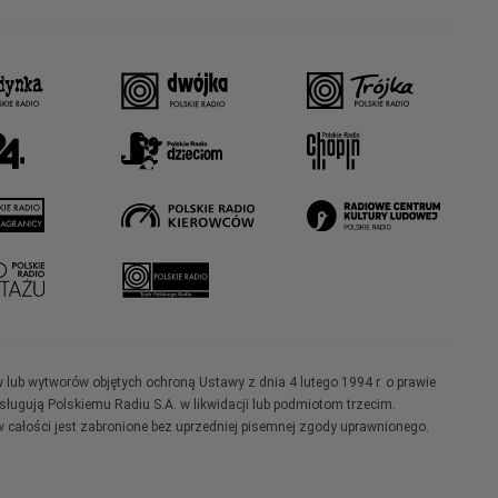
w lub wytworów objętych ochroną Ustawy z dnia 4 lutego 1994 r. o prawie
ugują Polskiemu Radiu S.A. w likwidacji lub podmiotom trzecim.
 całości jest zabronione bez uprzedniej pisemnej zgody uprawnionego.