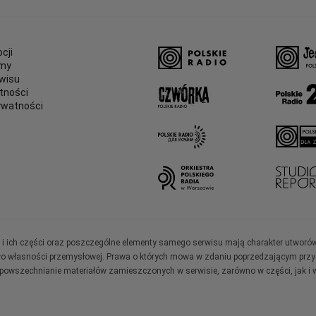
cji
amy
wisu
tności
ywatności
e
ały i ich części oraz poszczególne elementy samego serwisu mają charakter utworó
wo własności przemysłowej. Prawa o których mowa w zdaniu poprzedzającym przysł
zpowszechnianie materiałów zamieszczonych w serwisie, zarówno w części, jak i w