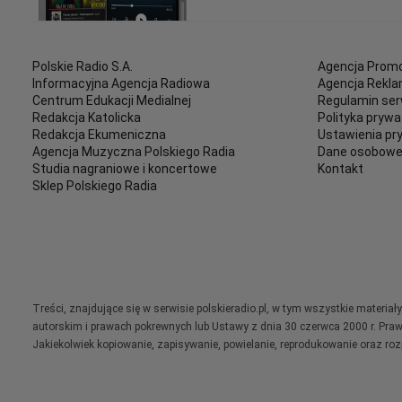
Polskie Radio S.A.
Agencja Promo
Informacyjna Agencja Radiowa
Agencja Rekl
Centrum Edukacji Medialnej
Regulamin ser
Redakcja Katolicka
Polityka prywa
Redakcja Ekumeniczna
Ustawienia pr
Agencja Muzyczna Polskiego Radia
Dane osobow
Studia nagraniowe i koncertowe
Kontakt
Sklep Polskiego Radia
Treści, znajdujące się w serwisie polskieradio.pl, w tym wszystkie materi
autorskim i prawach pokrewnych lub Ustawy z dnia 30 czerwca 2000 r. Pra
Jakiekolwiek kopiowanie, zapisywanie, powielanie, reprodukowanie oraz ro