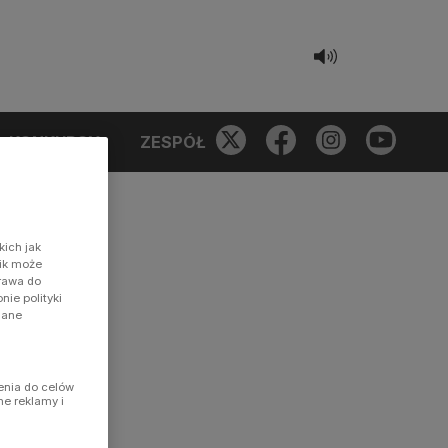
KONKURSY
ZESPÓŁ
kich jak
nik może
prawa do
ie polityki
dane
enia do celów
ne reklamy i