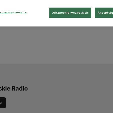
ia zaawansowane
Odrzucenie wszystkich
Akceptuję
skie Radio
e