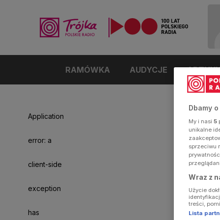
RAMÓWKA
AUDYCJE
ARTYK
Dbamy o
Application
My i nasi
5
p
unikalne i
zaakceptowa
error: a
sprzeciwu 
prywatnośc
przeglądan
client-side
Wraz z n
exception
Użycie dok
identyfikac
treści, pom
has
Lista par