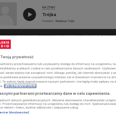
NA ŻYWO
Trójka
Prowadzi:
Redakcja Trójki
UŁY
PLAYLISTA
LISTA PRZEBOJÓW TRÓJKI
 Twoją prywatność
artnerzy przechowujemy lub uzyskujemy dostęp do informacji na urządzeniu, ta
dentyfikatory w plikach cookie w celu przetwarzania danych osobowych. Użytkow
ć swoje wybory lub zarządzać nimi, klikając poniżej, jak również skorzystać z 
na podstawie prawnie uzasadnionego interesu lub w dowolnym momencie na stron
i. Te wybory będą sygnalizowane naszym partnerom i nie będą miały wpływu na 
ia.
Polityka prywatności
aszymi partnerami przetwarzamy dane w celu zapewnienia:
ładnych danych geolokalizacyjnych. Aktywne skanowanie charakterystyki urządz
ji. Przechowywanie informacji na urządzeniu lub dostęp do nich. Spersonalizowa
iar reklam i treści, badnie odbiorców i ulepszanie usług.
tnerów (dostawców)