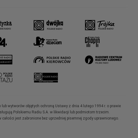
w lub wytworów objętych ochroną Ustawy z dnia 4 lutego 1994 r. o prawie
ugują Polskiemu Radiu S.A. w likwidacji lub podmiotom trzecim.
 całości jest zabronione bez uprzedniej pisemnej zgody uprawnionego.