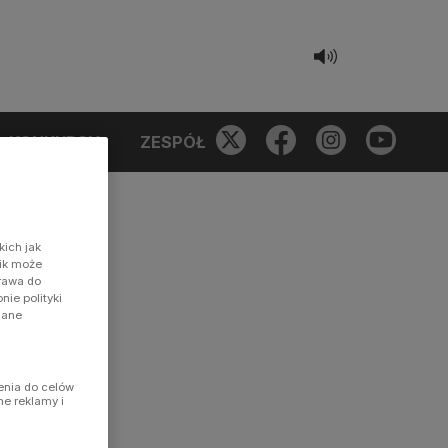
KONKURSY
ZESPÓŁ
kich jak
nik może
prawa do
ie polityki
dane
enia do celów
ne reklamy i