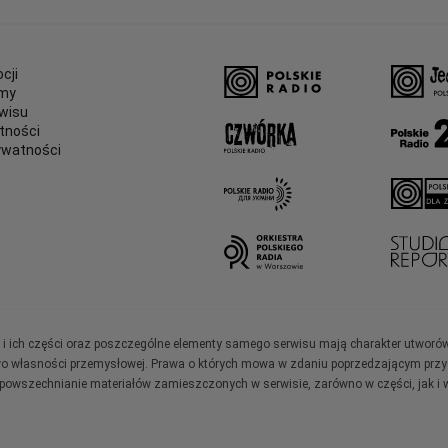
cji
amy
wisu
tności
ywatności
e
ały i ich części oraz poszczególne elementy samego serwisu mają charakter utworó
wo własności przemysłowej. Prawa o których mowa w zdaniu poprzedzającym przysł
zpowszechnianie materiałów zamieszczonych w serwisie, zarówno w części, jak i w