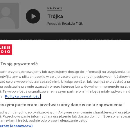
NA ŻYWO
Trójka
Prowadzi:
Redakcja Trójki
UŁY
PLAYLISTA
LISTA PRZEBOJÓW TRÓJKI
 Twoją prywatność
artnerzy przechowujemy lub uzyskujemy dostęp do informacji na urządzeniu, ta
dentyfikatory w plikach cookie w celu przetwarzania danych osobowych. Użytkow
ć swoje wybory lub zarządzać nimi, klikając poniżej, jak również skorzystać z 
na podstawie prawnie uzasadnionego interesu lub w dowolnym momencie na stron
i. Te wybory będą sygnalizowane naszym partnerom i nie będą miały wpływu na 
ia.
Polityka prywatności
aszymi partnerami przetwarzamy dane w celu zapewnienia:
ładnych danych geolokalizacyjnych. Aktywne skanowanie charakterystyki urządz
ji. Przechowywanie informacji na urządzeniu lub dostęp do nich. Spersonalizowa
iar reklam i treści, badnie odbiorców i ulepszanie usług.
tnerów (dostawców)