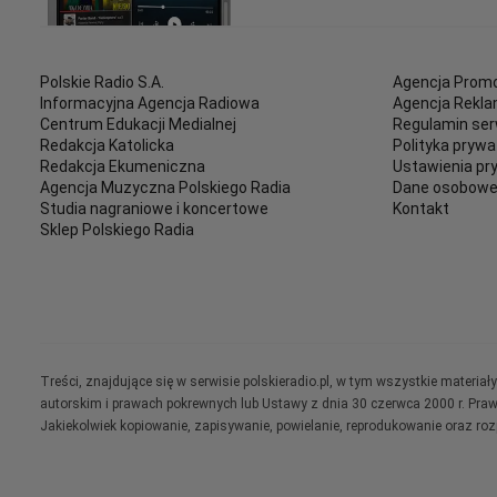
Polskie Radio S.A.
Agencja Promo
Informacyjna Agencja Radiowa
Agencja Rekl
Centrum Edukacji Medialnej
Regulamin ser
Redakcja Katolicka
Polityka prywa
Redakcja Ekumeniczna
Ustawienia pr
Agencja Muzyczna Polskiego Radia
Dane osobow
Studia nagraniowe i koncertowe
Kontakt
Sklep Polskiego Radia
Treści, znajdujące się w serwisie polskieradio.pl, w tym wszystkie materi
autorskim i prawach pokrewnych lub Ustawy z dnia 30 czerwca 2000 r. Pra
Jakiekolwiek kopiowanie, zapisywanie, powielanie, reprodukowanie oraz ro