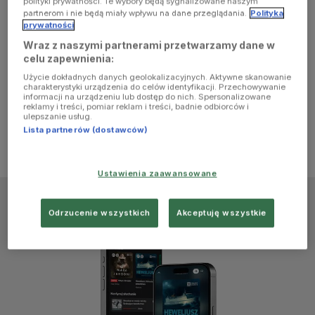
polityki prywatności. Te wybory będą sygnalizowane naszym
browser
partnerom i nie będą miały wpływu na dane przeglądania.
Polityka
prywatności
Wraz z naszymi partnerami przetwarzamy dane w
console for
celu zapewnienia:
Użycie dokładnych danych geolokalizacyjnych. Aktywne skanowanie
more
charakterystyki urządzenia do celów identyfikacji. Przechowywanie
informacji na urządzeniu lub dostęp do nich. Spersonalizowane
reklamy i treści, pomiar reklam i treści, badnie odbiorców i
information)
.
ulepszanie usług.
Lista partnerów (dostawców)
Ustawienia zaawansowane
Odrzucenie wszystkich
Akceptuję wszystkie