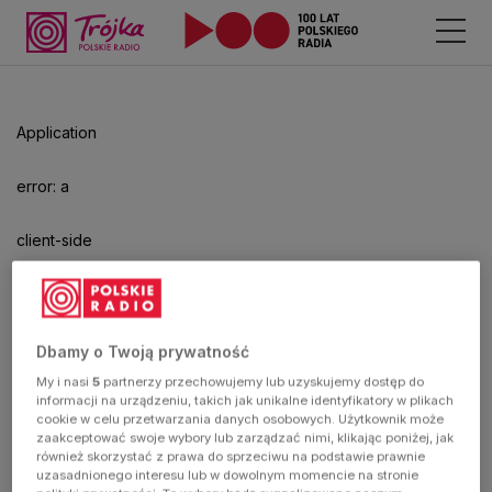
Application
error: a
client-side
exception
has
Dbamy o Twoją prywatność
My i nasi
5
partnerzy przechowujemy lub uzyskujemy dostęp do
occurred
informacji na urządzeniu, takich jak unikalne identyfikatory w plikach
cookie w celu przetwarzania danych osobowych. Użytkownik może
zaakceptować swoje wybory lub zarządzać nimi, klikając poniżej, jak
(see the
również skorzystać z prawa do sprzeciwu na podstawie prawnie
uzasadnionego interesu lub w dowolnym momencie na stronie