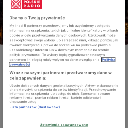
Dbamy o Twoją prywatność
My i nasi
5
partnerzy przechowujemy lub uzyskujemy dostęp do
informacji na urządzeniu, takich jak unikalne identyfikatory w plikach
cookie w celu przetwarzania danych osobowych. Użytkownik może
zaakceptować swoje wybory lub zarządzać nimi, klikając poniżej, jak
również skorzystać z prawa do sprzeciwu na podstawie prawnie
Zdjęcie ilustracyjne
uzasadnionego interesu lub w dowolnym momencie na stronie
Foto:
Shutterstock.com/AN Images Design
polityki prywatności. Te wybory będą sygnalizowane naszym
partnerom i nie będą miały wpływu na dane przeglądania.
Polityka
prywatności
Tytuł
Po zachodzie słońca
2021/10/07
21:00
Wraz z naszymi partnerami przetwarzamy dane w
Prowadzący
Kaczkowska Aleksandra
celu zapewnienia:
Playlista
Użycie dokładnych danych geolokalizacyjnych. Aktywne skanowanie
Tagi
charakterystyki urządzenia do celów identyfikacji. Przechowywanie
informacji na urządzeniu lub dostęp do nich. Spersonalizowane
reklamy i treści, pomiar reklam i treści, badnie odbiorców i
ulepszanie usług.
Lista partnerów (dostawców)
Ustawienia zaawansowane