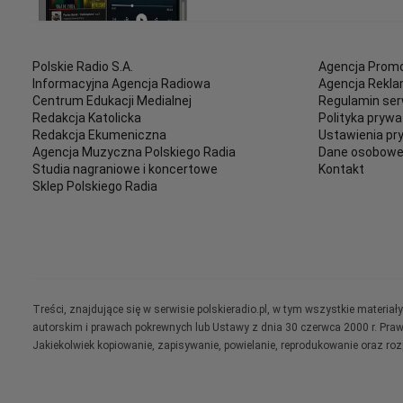
Polskie Radio S.A.
Agencja Promo
Informacyjna Agencja Radiowa
Agencja Rekl
Centrum Edukacji Medialnej
Regulamin ser
Redakcja Katolicka
Polityka prywa
Redakcja Ekumeniczna
Ustawienia pr
Agencja Muzyczna Polskiego Radia
Dane osobow
Studia nagraniowe i koncertowe
Kontakt
Sklep Polskiego Radia
Treści, znajdujące się w serwisie polskieradio.pl, w tym wszystkie materi
autorskim i prawach pokrewnych lub Ustawy z dnia 30 czerwca 2000 r. Pra
Jakiekolwiek kopiowanie, zapisywanie, powielanie, reprodukowanie oraz ro