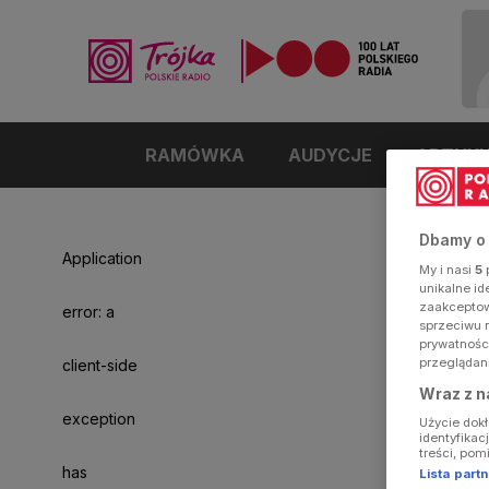
RAMÓWKA
AUDYCJE
ARTYK
Dbamy o
Application
My i nasi
5
p
unikalne i
zaakceptowa
error: a
sprzeciwu 
prywatnośc
przeglądan
client-side
Wraz z n
exception
Użycie dok
identyfikac
treści, pom
has
Lista par