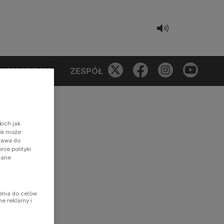
KONKURSY
ZESPÓŁ
kich jak
nik może
prawa do
ie polityki
dane
enia do celów
ne reklamy i