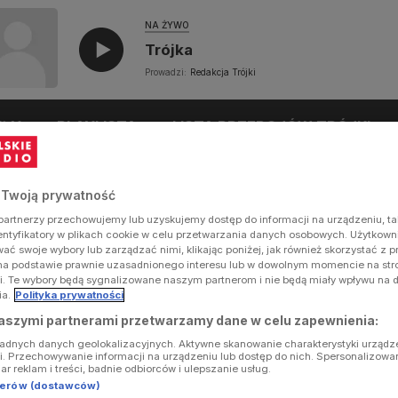
NA ŻYWO
Trójka
Prowadzi:
Redakcja Trójki
UŁY
PLAYLISTA
LISTA PRZEBOJÓW TRÓJKI
 Twoją prywatność
artnerzy przechowujemy lub uzyskujemy dostęp do informacji na urządzeniu, ta
dentyfikatory w plikach cookie w celu przetwarzania danych osobowych. Użytkow
ć swoje wybory lub zarządzać nimi, klikając poniżej, jak również skorzystać z 
na podstawie prawnie uzasadnionego interesu lub w dowolnym momencie na stron
i. Te wybory będą sygnalizowane naszym partnerom i nie będą miały wpływu na 
ia.
Polityka prywatności
aszymi partnerami przetwarzamy dane w celu zapewnienia:
ładnych danych geolokalizacyjnych. Aktywne skanowanie charakterystyki urządz
ji. Przechowywanie informacji na urządzeniu lub dostęp do nich. Spersonalizowa
iar reklam i treści, badnie odbiorców i ulepszanie usług.
tnerów (dostawców)