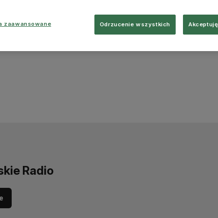
ia zaawansowane
Odrzucenie wszystkich
Akceptuję
skie Radio
e