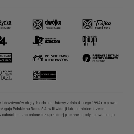
w lub wytworów objętych ochroną Ustawy z dnia 4 lutego 1994 r. o prawie
ugują Polskiemu Radiu S.A. w likwidacji lub podmiotom trzecim.
 całości jest zabronione bez uprzedniej pisemnej zgody uprawnionego.