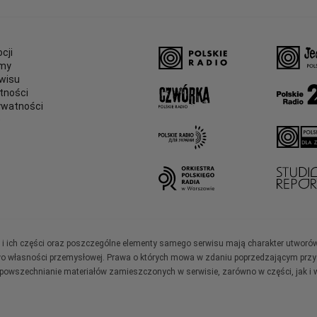
cji
amy
wisu
tności
ywatności
e
ały i ich części oraz poszczególne elementy samego serwisu mają charakter utworó
wo własności przemysłowej. Prawa o których mowa w zdaniu poprzedzającym przysł
zpowszechnianie materiałów zamieszczonych w serwisie, zarówno w części, jak i w