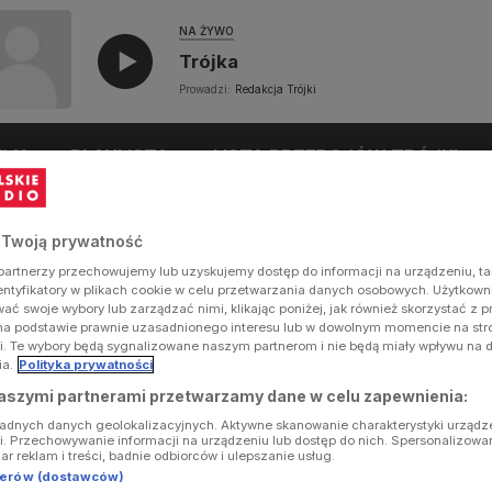
NA ŻYWO
Trójka
Prowadzi:
Redakcja Trójki
UŁY
PLAYLISTA
LISTA PRZEBOJÓW TRÓJKI
 Twoją prywatność
artnerzy przechowujemy lub uzyskujemy dostęp do informacji na urządzeniu, ta
dentyfikatory w plikach cookie w celu przetwarzania danych osobowych. Użytkow
ć swoje wybory lub zarządzać nimi, klikając poniżej, jak również skorzystać z 
na podstawie prawnie uzasadnionego interesu lub w dowolnym momencie na stron
i. Te wybory będą sygnalizowane naszym partnerom i nie będą miały wpływu na 
ia.
Polityka prywatności
aszymi partnerami przetwarzamy dane w celu zapewnienia:
ładnych danych geolokalizacyjnych. Aktywne skanowanie charakterystyki urządz
ji. Przechowywanie informacji na urządzeniu lub dostęp do nich. Spersonalizowa
iar reklam i treści, badnie odbiorców i ulepszanie usług.
tnerów (dostawców)