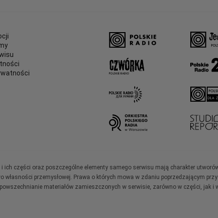
cji
amy
wisu
tności
ywatności
e
ały i ich części oraz poszczególne elementy samego serwisu mają charakter utworó
wo własności przemysłowej. Prawa o których mowa w zdaniu poprzedzającym przysł
zpowszechnianie materiałów zamieszczonych w serwisie, zarówno w części, jak i w