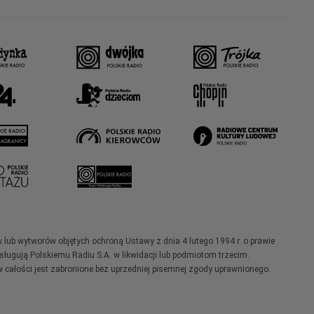
w lub wytworów objętych ochroną Ustawy z dnia 4 lutego 1994 r. o prawie
ugują Polskiemu Radiu S.A. w likwidacji lub podmiotom trzecim.
 całości jest zabronione bez uprzedniej pisemnej zgody uprawnionego.