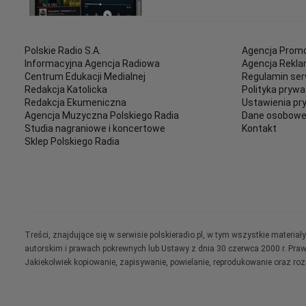
Polskie Radio S.A.
Agencja Promo
Informacyjna Agencja Radiowa
Agencja Rekl
Centrum Edukacji Medialnej
Regulamin ser
Redakcja Katolicka
Polityka prywa
Redakcja Ekumeniczna
Ustawienia pr
Agencja Muzyczna Polskiego Radia
Dane osobow
Studia nagraniowe i koncertowe
Kontakt
Sklep Polskiego Radia
Treści, znajdujące się w serwisie polskieradio.pl, w tym wszystkie materi
autorskim i prawach pokrewnych lub Ustawy z dnia 30 czerwca 2000 r. Pra
Jakiekolwiek kopiowanie, zapisywanie, powielanie, reprodukowanie oraz ro