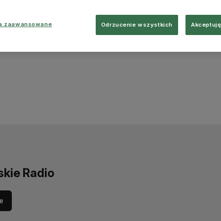
ia zaawansowane
Odrzucenie wszystkich
Akceptuję
skie Radio
e