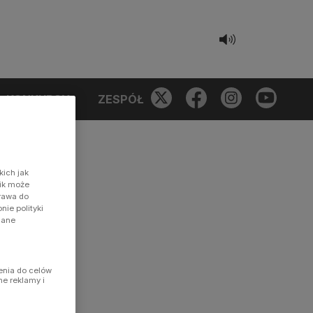
KONKURSY
ZESPÓŁ
kich jak
nik może
prawa do
ie polityki
dane
enia do celów
ne reklamy i