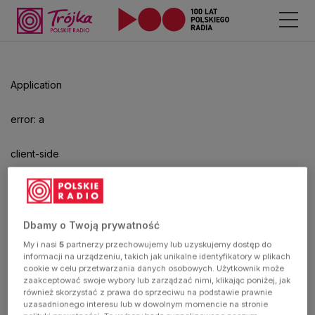
Application
error: a
client-side
exception
has
Dbamy o Twoją prywatność
My i nasi
5
partnerzy przechowujemy lub uzyskujemy dostęp do
occurred
informacji na urządzeniu, takich jak unikalne identyfikatory w plikach
cookie w celu przetwarzania danych osobowych. Użytkownik może
zaakceptować swoje wybory lub zarządzać nimi, klikając poniżej, jak
(see the
również skorzystać z prawa do sprzeciwu na podstawie prawnie
uzasadnionego interesu lub w dowolnym momencie na stronie