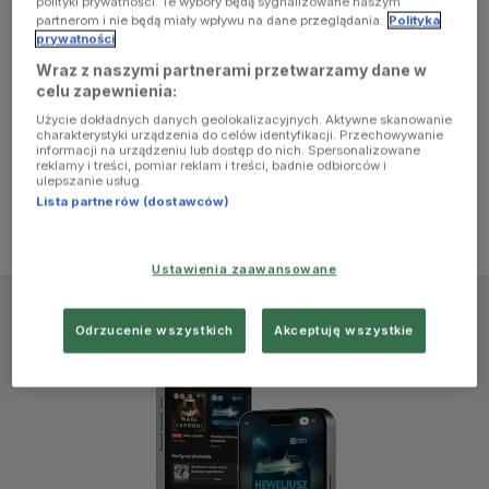
polityki prywatności. Te wybory będą sygnalizowane naszym
browser
partnerom i nie będą miały wpływu na dane przeglądania.
Polityka
prywatności
Wraz z naszymi partnerami przetwarzamy dane w
console for
celu zapewnienia:
Użycie dokładnych danych geolokalizacyjnych. Aktywne skanowanie
more
charakterystyki urządzenia do celów identyfikacji. Przechowywanie
informacji na urządzeniu lub dostęp do nich. Spersonalizowane
reklamy i treści, pomiar reklam i treści, badnie odbiorców i
information)
.
ulepszanie usług.
Lista partnerów (dostawców)
Ustawienia zaawansowane
Odrzucenie wszystkich
Akceptuję wszystkie