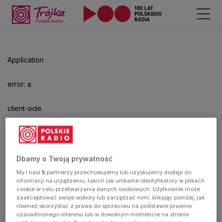
Application
error: a
client-side
exception
has
Dbamy o Twoją prywatność
My i nasi
5
partnerzy przechowujemy lub uzyskujemy dostęp do
occurred
informacji na urządzeniu, takich jak unikalne identyfikatory w plikach
cookie w celu przetwarzania danych osobowych. Użytkownik może
zaakceptować swoje wybory lub zarządzać nimi, klikając poniżej, jak
(see the
również skorzystać z prawa do sprzeciwu na podstawie prawnie
uzasadnionego interesu lub w dowolnym momencie na stronie