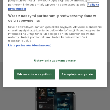
polityki prywatności. Te wybory będą sygnalizowane naszym
browser
partnerom i nie będą miały wpływu na dane przeglądania.
Polityka
prywatności
Wraz z naszymi partnerami przetwarzamy dane w
console for
celu zapewnienia:
Użycie dokładnych danych geolokalizacyjnych. Aktywne skanowanie
more
charakterystyki urządzenia do celów identyfikacji. Przechowywanie
informacji na urządzeniu lub dostęp do nich. Spersonalizowane
reklamy i treści, pomiar reklam i treści, badnie odbiorców i
information)
.
ulepszanie usług.
Lista partnerów (dostawców)
Ustawienia zaawansowane
Odrzucenie wszystkich
Akceptuję wszystkie