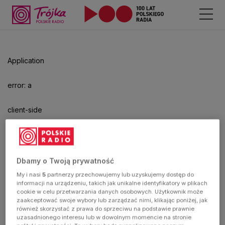
Odtwarzacz
jest
gotowy.
Kliknij
Application
aby
odtwarzać.
error: a
client-side
exception
has
Dbamy o Twoją prywatność
My i nasi
5
partnerzy przechowujemy lub uzyskujemy dostęp do
occurred
informacji na urządzeniu, takich jak unikalne identyfikatory w plikach
cookie w celu przetwarzania danych osobowych. Użytkownik może
zaakceptować swoje wybory lub zarządzać nimi, klikając poniżej, jak
(see the
również skorzystać z prawa do sprzeciwu na podstawie prawnie
uzasadnionego interesu lub w dowolnym momencie na stronie