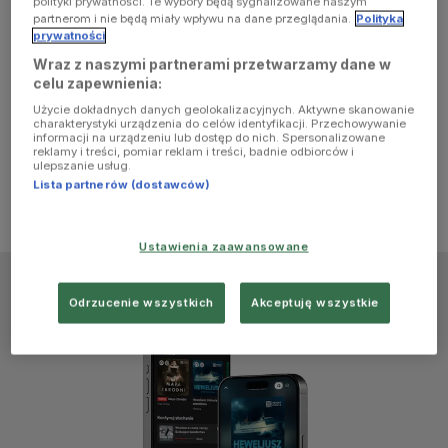
polityki prywatności. Te wybory będą sygnalizowane naszym
browser
partnerom i nie będą miały wpływu na dane przeglądania.
Polityka
prywatności
Wraz z naszymi partnerami przetwarzamy dane w
console for
celu zapewnienia:
Użycie dokładnych danych geolokalizacyjnych. Aktywne skanowanie
more
charakterystyki urządzenia do celów identyfikacji. Przechowywanie
informacji na urządzeniu lub dostęp do nich. Spersonalizowane
reklamy i treści, pomiar reklam i treści, badnie odbiorców i
information)
.
ulepszanie usług.
Lista partnerów (dostawców)
Ustawienia zaawansowane
Odrzucenie wszystkich
Akceptuję wszystkie