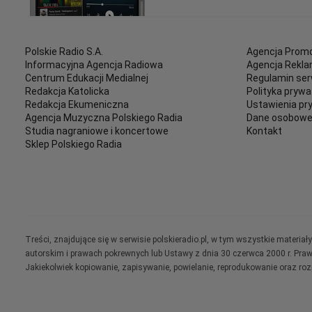
Polskie Radio S.A.
Agencja Promo
Informacyjna Agencja Radiowa
Agencja Rekl
Centrum Edukacji Medialnej
Regulamin ser
Redakcja Katolicka
Polityka prywa
Redakcja Ekumeniczna
Ustawienia pr
Agencja Muzyczna Polskiego Radia
Dane osobow
Studia nagraniowe i koncertowe
Kontakt
Sklep Polskiego Radia
Treści, znajdujące się w serwisie polskieradio.pl, w tym wszystkie materi
autorskim i prawach pokrewnych lub Ustawy z dnia 30 czerwca 2000 r. Pra
Jakiekolwiek kopiowanie, zapisywanie, powielanie, reprodukowanie oraz ro