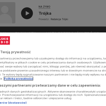
NA ŻYWO
Trójka
Prowadzi:
Redakcja Trójki
UŁY
PLAYLISTA
LISTA PRZEBOJÓW TRÓJKI
 Twoją prywatność
artnerzy przechowujemy lub uzyskujemy dostęp do informacji na urządzeniu, ta
dentyfikatory w plikach cookie w celu przetwarzania danych osobowych. Użytkow
ć swoje wybory lub zarządzać nimi, klikając poniżej, jak również skorzystać z 
na podstawie prawnie uzasadnionego interesu lub w dowolnym momencie na stron
i. Te wybory będą sygnalizowane naszym partnerom i nie będą miały wpływu na 
ia.
Polityka prywatności
aszymi partnerami przetwarzamy dane w celu zapewnienia:
ładnych danych geolokalizacyjnych. Aktywne skanowanie charakterystyki urządz
ji. Przechowywanie informacji na urządzeniu lub dostęp do nich. Spersonalizowa
iar reklam i treści, badnie odbiorców i ulepszanie usług.
tnerów (dostawców)