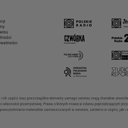
cji
amy
wisu
tności
ywatności
e
ały i ich części oraz poszczególne elementy samego serwisu mają charakter utworó
wo własności przemysłowej. Prawa o których mowa w zdaniu poprzedzającym przysł
zpowszechnianie materiałów zamieszczonych w serwisie, zarówno w części, jak i w