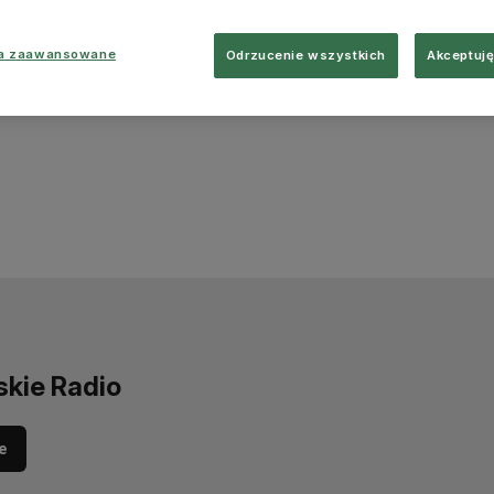
ia zaawansowane
Odrzucenie wszystkich
Akceptuję
skie Radio
e