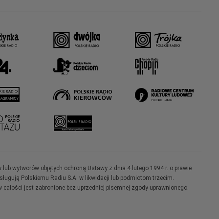
w lub wytworów objętych ochroną Ustawy z dnia 4 lutego 1994 r. o prawie
ugują Polskiemu Radiu S.A. w likwidacji lub podmiotom trzecim.
 całości jest zabronione bez uprzedniej pisemnej zgody uprawnionego.