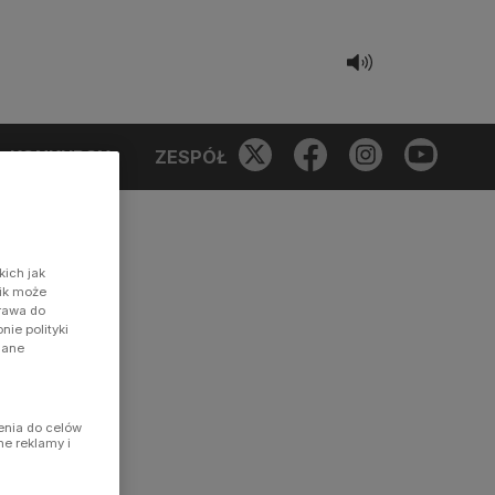
KONKURSY
ZESPÓŁ
kich jak
nik może
prawa do
ie polityki
dane
enia do celów
ne reklamy i