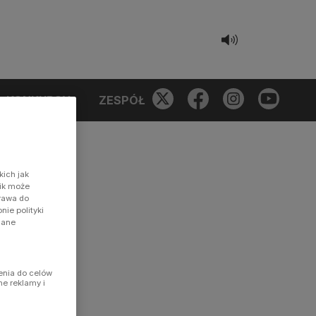
KONKURSY
ZESPÓŁ
kich jak
nik może
prawa do
ie polityki
dane
enia do celów
ne reklamy i