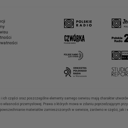
cji
amy
wisu
tności
ywatności
e
ały i ich części oraz poszczególne elementy samego serwisu mają charakter utworó
wo własności przemysłowej. Prawa o których mowa w zdaniu poprzedzającym przysł
zpowszechnianie materiałów zamieszczonych w serwisie, zarówno w części, jak i w