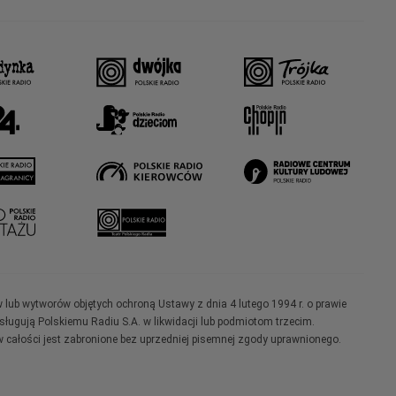
w lub wytworów objętych ochroną Ustawy z dnia 4 lutego 1994 r. o prawie
ugują Polskiemu Radiu S.A. w likwidacji lub podmiotom trzecim.
 całości jest zabronione bez uprzedniej pisemnej zgody uprawnionego.