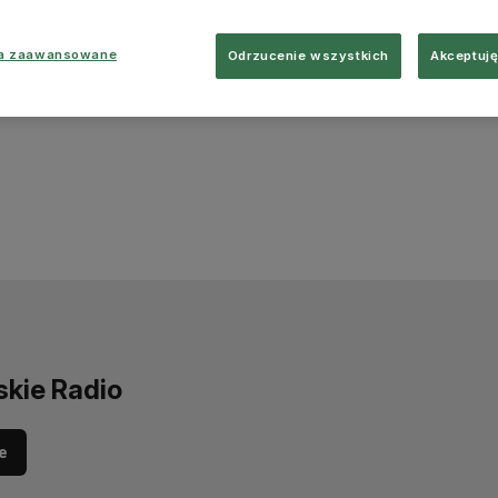
ia zaawansowane
Odrzucenie wszystkich
Akceptuję
skie Radio
e