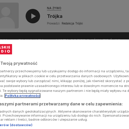
NA ŻYWO
Trójka
Prowadzi:
Redakcja Trójki
UŁY
PLAYLISTA
LISTA PRZEBOJÓW TRÓJKI
 Twoją prywatność
artnerzy przechowujemy lub uzyskujemy dostęp do informacji na urządzeniu, ta
dentyfikatory w plikach cookie w celu przetwarzania danych osobowych. Użytkow
ć swoje wybory lub zarządzać nimi, klikając poniżej, jak również skorzystać z 
na podstawie prawnie uzasadnionego interesu lub w dowolnym momencie na stron
i. Te wybory będą sygnalizowane naszym partnerom i nie będą miały wpływu na 
ia.
Polityka prywatności
aszymi partnerami przetwarzamy dane w celu zapewnienia:
ładnych danych geolokalizacyjnych. Aktywne skanowanie charakterystyki urządz
ji. Przechowywanie informacji na urządzeniu lub dostęp do nich. Spersonalizowa
iar reklam i treści, badnie odbiorców i ulepszanie usług.
tnerów (dostawców)