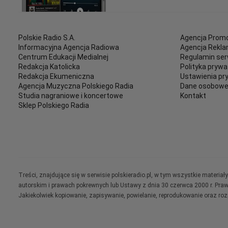
Polskie Radio S.A.
Agencja Promo
Informacyjna Agencja Radiowa
Agencja Rekl
Centrum Edukacji Medialnej
Regulamin ser
Redakcja Katolicka
Polityka prywa
Redakcja Ekumeniczna
Ustawienia pr
Agencja Muzyczna Polskiego Radia
Dane osobow
Studia nagraniowe i koncertowe
Kontakt
Sklep Polskiego Radia
Treści, znajdujące się w serwisie polskieradio.pl, w tym wszystkie materi
autorskim i prawach pokrewnych lub Ustawy z dnia 30 czerwca 2000 r. Pra
Jakiekolwiek kopiowanie, zapisywanie, powielanie, reprodukowanie oraz ro