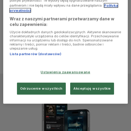
polityki prywatności. Te wybory będą sygnalizowane naszym
browser
partnerom i nie będą miały wpływu na dane przeglądania.
Polityka
prywatności
Wraz z naszymi partnerami przetwarzamy dane w
console for
celu zapewnienia:
Użycie dokładnych danych geolokalizacyjnych. Aktywne skanowanie
more
charakterystyki urządzenia do celów identyfikacji. Przechowywanie
informacji na urządzeniu lub dostęp do nich. Spersonalizowane
reklamy i treści, pomiar reklam i treści, badnie odbiorców i
information)
.
ulepszanie usług.
Lista partnerów (dostawców)
Ustawienia zaawansowane
Odrzucenie wszystkich
Akceptuję wszystkie