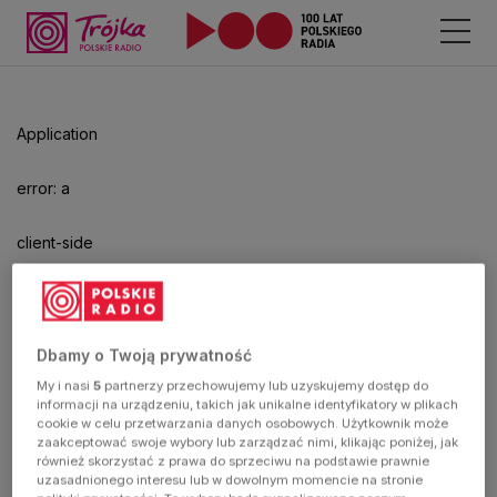
Odtwarzacz
jest
gotowy.
Kliknij
Application
aby
odtwarzać.
error: a
client-side
exception
has
Dbamy o Twoją prywatność
My i nasi
5
partnerzy przechowujemy lub uzyskujemy dostęp do
occurred
informacji na urządzeniu, takich jak unikalne identyfikatory w plikach
cookie w celu przetwarzania danych osobowych. Użytkownik może
zaakceptować swoje wybory lub zarządzać nimi, klikając poniżej, jak
(see the
również skorzystać z prawa do sprzeciwu na podstawie prawnie
uzasadnionego interesu lub w dowolnym momencie na stronie