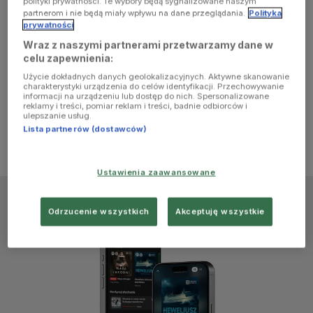
polityki prywatności. Te wybory będą sygnalizowane naszym
browser
partnerom i nie będą miały wpływu na dane przeglądania.
Polityka
prywatności
Wraz z naszymi partnerami przetwarzamy dane w
console for
celu zapewnienia:
Użycie dokładnych danych geolokalizacyjnych. Aktywne skanowanie
more
charakterystyki urządzenia do celów identyfikacji. Przechowywanie
informacji na urządzeniu lub dostęp do nich. Spersonalizowane
reklamy i treści, pomiar reklam i treści, badnie odbiorców i
information)
.
ulepszanie usług.
Lista partnerów (dostawców)
Ustawienia zaawansowane
Odrzucenie wszystkich
Akceptuję wszystkie