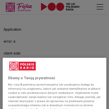
Application
error: a
client-side
exception
has
Dbamy o Twoją prywatność
My i nasi
5
partnerzy przechowujemy lub uzyskujemy dostęp do
occurred
informacji na urządzeniu, takich jak unikalne identyfikatory w plikach
cookie w celu przetwarzania danych osobowych. Użytkownik może
zaakceptować swoje wybory lub zarządzać nimi, klikając poniżej, jak
(see the
również skorzystać z prawa do sprzeciwu na podstawie prawnie
uzasadnionego interesu lub w dowolnym momencie na stronie