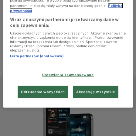
polityki prywatności. Te wybory będą sygnalizowane naszym
browser
partnerom i nie będą miały wpływu na dane przeglądania.
Polityka
prywatności
Wraz z naszymi partnerami przetwarzamy dane w
console for
celu zapewnienia:
Użycie dokładnych danych geolokalizacyjnych. Aktywne skanowanie
more
charakterystyki urządzenia do celów identyfikacji. Przechowywanie
informacji na urządzeniu lub dostęp do nich. Spersonalizowane
reklamy i treści, pomiar reklam i treści, badnie odbiorców i
information)
.
ulepszanie usług.
Lista partnerów (dostawców)
Ustawienia zaawansowane
Odrzucenie wszystkich
Akceptuję wszystkie