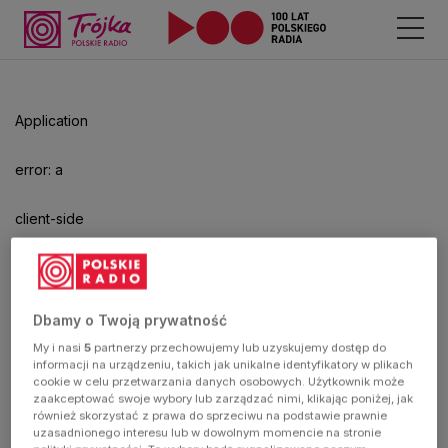
Odtwarzacz
jest
gotowy.
Kliknij
Application
aby
odtwarzać.
error: a
client-side
exception
has
Dbamy o Twoją prywatność
My i nasi
5
partnerzy przechowujemy lub uzyskujemy dostęp do
occurred
informacji na urządzeniu, takich jak unikalne identyfikatory w plikach
cookie w celu przetwarzania danych osobowych. Użytkownik może
zaakceptować swoje wybory lub zarządzać nimi, klikając poniżej, jak
(see the
również skorzystać z prawa do sprzeciwu na podstawie prawnie
uzasadnionego interesu lub w dowolnym momencie na stronie