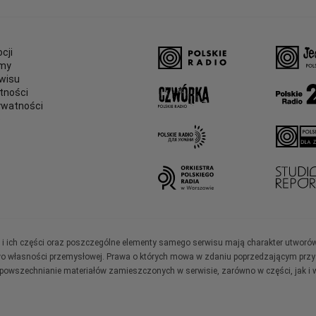
cji
amy
wisu
tności
ywatności
e
ały i ich części oraz poszczególne elementy samego serwisu mają charakter utworó
wo własności przemysłowej. Prawa o których mowa w zdaniu poprzedzającym przysł
zpowszechnianie materiałów zamieszczonych w serwisie, zarówno w części, jak i w