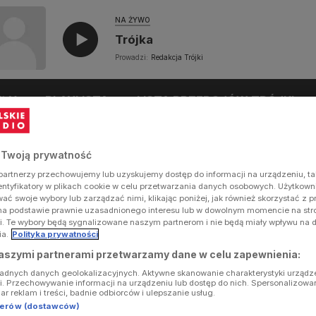
NA ŻYWO
Trójka
Prowadzi:
Redakcja Trójki
UŁY
PLAYLISTA
LISTA PRZEBOJÓW TRÓJKI
 Twoją prywatność
artnerzy przechowujemy lub uzyskujemy dostęp do informacji na urządzeniu, ta
dentyfikatory w plikach cookie w celu przetwarzania danych osobowych. Użytkow
ć swoje wybory lub zarządzać nimi, klikając poniżej, jak również skorzystać z 
na podstawie prawnie uzasadnionego interesu lub w dowolnym momencie na stron
i. Te wybory będą sygnalizowane naszym partnerom i nie będą miały wpływu na 
ia.
Polityka prywatności
aszymi partnerami przetwarzamy dane w celu zapewnienia:
ładnych danych geolokalizacyjnych. Aktywne skanowanie charakterystyki urządz
ji. Przechowywanie informacji na urządzeniu lub dostęp do nich. Spersonalizowa
iar reklam i treści, badnie odbiorców i ulepszanie usług.
tnerów (dostawców)