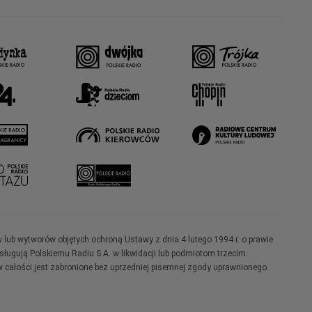
w lub wytworów objętych ochroną Ustawy z dnia 4 lutego 1994 r. o prawie
ugują Polskiemu Radiu S.A. w likwidacji lub podmiotom trzecim.
 całości jest zabronione bez uprzedniej pisemnej zgody uprawnionego.