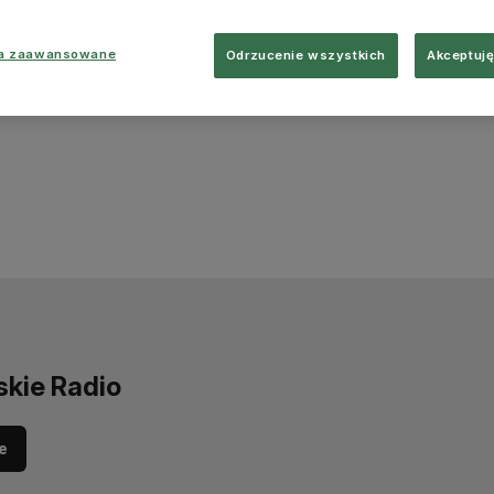
ia zaawansowane
Odrzucenie wszystkich
Akceptuję
skie Radio
e