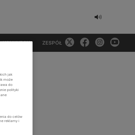
KONKURSY
ZESPÓŁ
kich jak
nik może
prawa do
ie polityki
dane
enia do celów
ne reklamy i