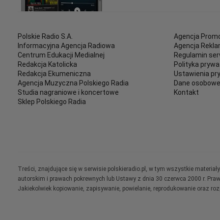
Polskie Radio S.A.
Agencja Promo
Informacyjna Agencja Radiowa
Agencja Rekl
Centrum Edukacji Medialnej
Regulamin ser
Redakcja Katolicka
Polityka prywa
Redakcja Ekumeniczna
Ustawienia pr
Agencja Muzyczna Polskiego Radia
Dane osobow
Studia nagraniowe i koncertowe
Kontakt
Sklep Polskiego Radia
Treści, znajdujące się w serwisie polskieradio.pl, w tym wszystkie materi
autorskim i prawach pokrewnych lub Ustawy z dnia 30 czerwca 2000 r. Pra
Jakiekolwiek kopiowanie, zapisywanie, powielanie, reprodukowanie oraz ro