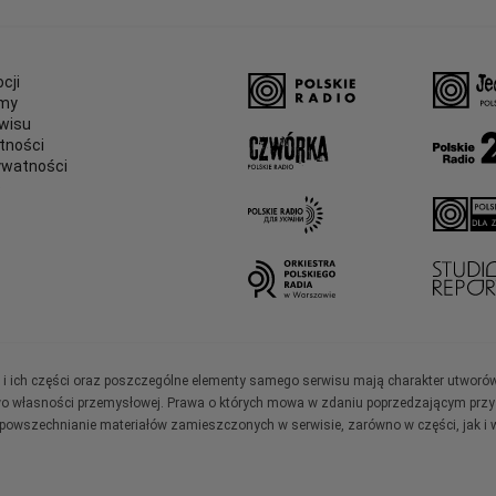
cji
amy
wisu
tności
ywatności
e
ały i ich części oraz poszczególne elementy samego serwisu mają charakter utworó
wo własności przemysłowej. Prawa o których mowa w zdaniu poprzedzającym przysł
zpowszechnianie materiałów zamieszczonych w serwisie, zarówno w części, jak i w