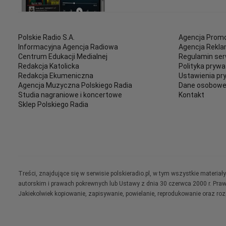
Polskie Radio S.A.
Agencja Promo
Informacyjna Agencja Radiowa
Agencja Rekl
Centrum Edukacji Medialnej
Regulamin ser
Redakcja Katolicka
Polityka prywa
Redakcja Ekumeniczna
Ustawienia pr
Agencja Muzyczna Polskiego Radia
Dane osobow
Studia nagraniowe i koncertowe
Kontakt
Sklep Polskiego Radia
Treści, znajdujące się w serwisie polskieradio.pl, w tym wszystkie materi
autorskim i prawach pokrewnych lub Ustawy z dnia 30 czerwca 2000 r. Pra
Jakiekolwiek kopiowanie, zapisywanie, powielanie, reprodukowanie oraz ro