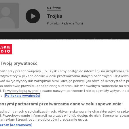
NA ŻYWO
Trójka
Prowadzi:
Redakcja Trójki
UŁY
PLAYLISTA
LISTA PRZEBOJÓW TRÓJKI
 Twoją prywatność
artnerzy przechowujemy lub uzyskujemy dostęp do informacji na urządzeniu, ta
dentyfikatory w plikach cookie w celu przetwarzania danych osobowych. Użytkow
ć swoje wybory lub zarządzać nimi, klikając poniżej, jak również skorzystać z 
na podstawie prawnie uzasadnionego interesu lub w dowolnym momencie na stron
i. Te wybory będą sygnalizowane naszym partnerom i nie będą miały wpływu na 
ia.
Polityka prywatności
aszymi partnerami przetwarzamy dane w celu zapewnienia:
ładnych danych geolokalizacyjnych. Aktywne skanowanie charakterystyki urządz
ji. Przechowywanie informacji na urządzeniu lub dostęp do nich. Spersonalizowa
iar reklam i treści, badnie odbiorców i ulepszanie usług.
tnerów (dostawców)