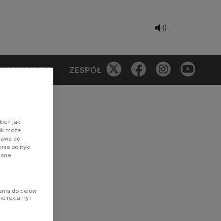
KONKURSY
ZESPÓŁ
kich jak
nik może
prawa do
ie polityki
dane
enia do celów
ne reklamy i