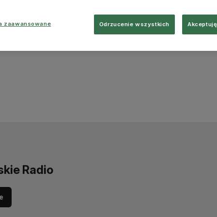
ia zaawansowane
Odrzucenie wszystkich
Akceptuję
skie Radio
e