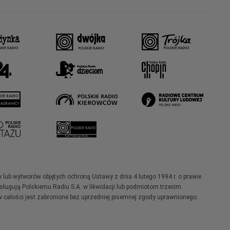
w lub wytworów objętych ochroną Ustawy z dnia 4 lutego 1994 r. o prawie
ugują Polskiemu Radiu S.A. w likwidacji lub podmiotom trzecim.
 całości jest zabronione bez uprzedniej pisemnej zgody uprawnionego.