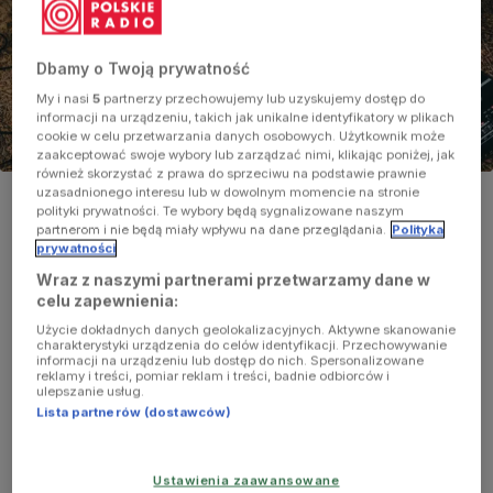
Dbamy o Twoją prywatność
My i nasi
5
partnerzy przechowujemy lub uzyskujemy dostęp do
informacji na urządzeniu, takich jak unikalne identyfikatory w plikach
cookie w celu przetwarzania danych osobowych. Użytkownik może
zaakceptować swoje wybory lub zarządzać nimi, klikając poniżej, jak
również skorzystać z prawa do sprzeciwu na podstawie prawnie
zdjęcie ilustracyjne
uzasadnionego interesu lub w dowolnym momencie na stronie
Foto:
Shutterstock.com/4 PM production
polityki prywatności. Te wybory będą sygnalizowane naszym
partnerom i nie będą miały wpływu na dane przeglądania.
Polityka
prywatności
Tytuł
W tonacji Trójki
2021/01/11
15:07
Wraz z naszymi partnerami przetwarzamy dane w
Prowadzący
Marek Wiernik
celu zapewnienia:
Playlista
Użycie dokładnych danych geolokalizacyjnych. Aktywne skanowanie
Tagi
charakterystyki urządzenia do celów identyfikacji. Przechowywanie
informacji na urządzeniu lub dostęp do nich. Spersonalizowane
reklamy i treści, pomiar reklam i treści, badnie odbiorców i
ulepszanie usług.
Lista partnerów (dostawców)
Ustawienia zaawansowane