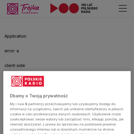
Odtwarzacz
jest
gotowy.
Kliknij
Application
aby
odtwarzać.
error: a
client-side
exception
has
Dbamy o Twoją prywatność
My i nasi
5
partnerzy przechowujemy lub uzyskujemy dostęp do
occurred
informacji na urządzeniu, takich jak unikalne identyfikatory w plikach
cookie w celu przetwarzania danych osobowych. Użytkownik może
zaakceptować swoje wybory lub zarządzać nimi, klikając poniżej, jak
(see the
również skorzystać z prawa do sprzeciwu na podstawie prawnie
uzasadnionego interesu lub w dowolnym momencie na stronie