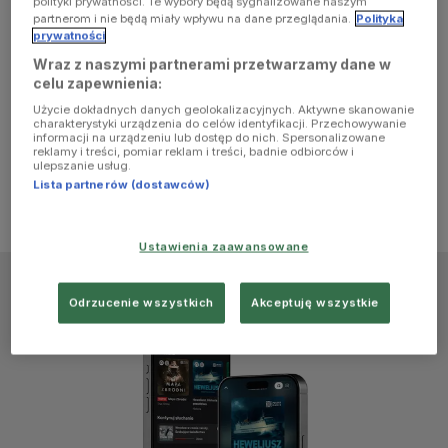
polityki prywatności. Te wybory będą sygnalizowane naszym
browser
partnerom i nie będą miały wpływu na dane przeglądania.
Polityka
prywatności
Wraz z naszymi partnerami przetwarzamy dane w
console for
celu zapewnienia:
Użycie dokładnych danych geolokalizacyjnych. Aktywne skanowanie
more
charakterystyki urządzenia do celów identyfikacji. Przechowywanie
informacji na urządzeniu lub dostęp do nich. Spersonalizowane
reklamy i treści, pomiar reklam i treści, badnie odbiorców i
information)
.
ulepszanie usług.
Lista partnerów (dostawców)
Ustawienia zaawansowane
Odrzucenie wszystkich
Akceptuję wszystkie