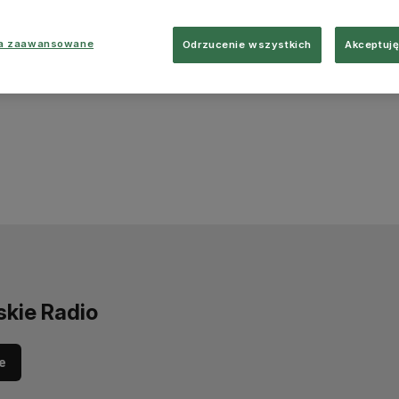
ia zaawansowane
Odrzucenie wszystkich
Akceptuję
skie Radio
e