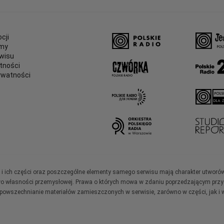
cji
amy
wisu
tności
ywatności
e
ały i ich części oraz poszczególne elementy samego serwisu mają charakter utworó
wo własności przemysłowej. Prawa o których mowa w zdaniu poprzedzającym przysł
zpowszechnianie materiałów zamieszczonych w serwisie, zarówno w części, jak i w