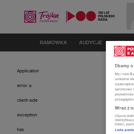
RAMÓWKA
AUDYCJE
ARTYK
Dbamy o
Application
My i nasi
5
p
unikalne i
zaakceptowa
error: a
sprzeciwu 
prywatnośc
przeglądan
client-side
Wraz z n
exception
Użycie dok
identyfikac
treści, pom
has
Lista par