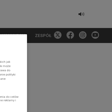
KONKURSY
ZESPÓŁ
kich jak
nik może
prawa do
ie polityki
dane
enia do celów
ne reklamy i