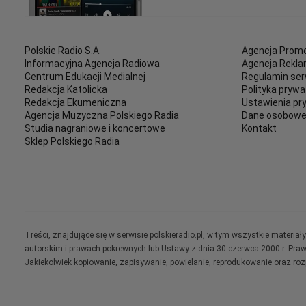
Polskie Radio S.A.
Agencja Promo
Informacyjna Agencja Radiowa
Agencja Rekl
Centrum Edukacji Medialnej
Regulamin ser
Redakcja Katolicka
Polityka prywa
Redakcja Ekumeniczna
Ustawienia pr
Agencja Muzyczna Polskiego Radia
Dane osobow
Studia nagraniowe i koncertowe
Kontakt
Sklep Polskiego Radia
Treści, znajdujące się w serwisie polskieradio.pl, w tym wszystkie materi
autorskim i prawach pokrewnych lub Ustawy z dnia 30 czerwca 2000 r. Pra
Jakiekolwiek kopiowanie, zapisywanie, powielanie, reprodukowanie oraz ro