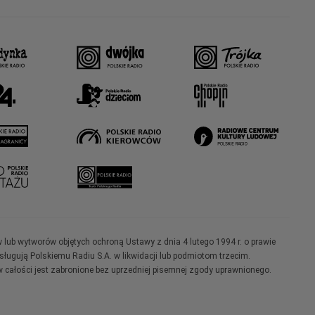
w lub wytworów objętych ochroną Ustawy z dnia 4 lutego 1994 r. o prawie
ugują Polskiemu Radiu S.A. w likwidacji lub podmiotom trzecim.
 całości jest zabronione bez uprzedniej pisemnej zgody uprawnionego.