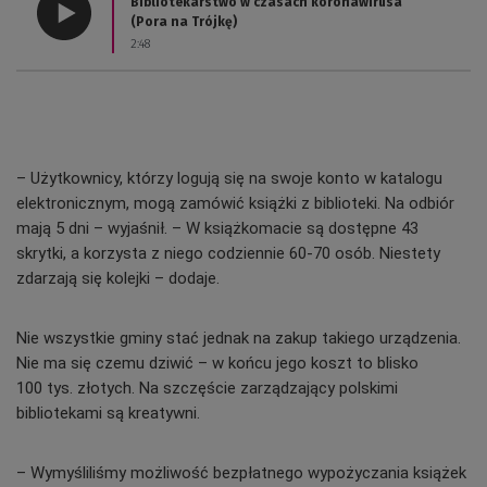
Bibliotekarstwo w czasach koronawirusa
(Pora na Trójkę)
2:48
–
Użytkownicy, którzy logują się na swoje konto w katalogu
elektronicznym, mogą zamówić książki z biblioteki. Na odbiór
mają 5 dni
– wyjaśnił. –
W książkomacie są dostępne 43
skrytki, a korzysta z niego codziennie 60-70 osób. Niestety
zdarzają się kolejki
– dodaje.
Nie wszystkie gminy stać jednak na zakup takiego urządzenia.
Nie ma się czemu dziwić – w końcu jego koszt to blisko
100 tys. złotych. Na szczęście zarządzający polskimi
bibliotekami są kreatywni.
– Wymyśliliśmy możliwość bezpłatnego wypożyczania książek