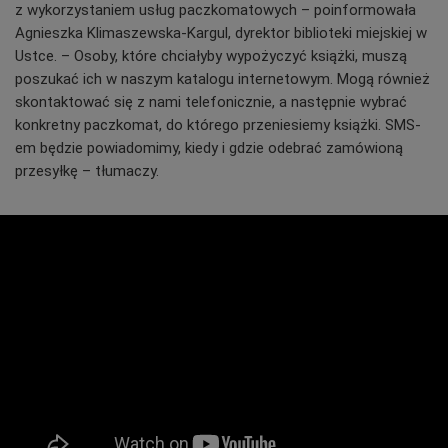
z wykorzystaniem usług paczkomatowych – poinformowała
Agnieszka Klimaszewska-Kargul, dyrektor biblioteki miejskiej w
Ustce. –
Osoby, które chciałyby wypożyczyć książki, muszą
poszukać ich w naszym katalogu internetowym. Mogą również
skontaktować się z nami telefonicznie, a następnie wybrać
konkretny paczkomat, do którego przeniesiemy książki. SMS-
em będzie powiadomimy, kiedy i gdzie odebrać zamówioną
przesyłkę
– tłumaczy.