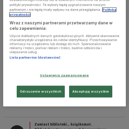
polityki prywatności. Te wybory będą sygnalizowane naszym
partnerom i nie będą miały wpływu na dane przeglądania.
Polityka
prywatności
Wraz z naszymi partnerami przetwarzamy dane w
celu zapewnienia:
Użycie dokładnych danych geolokalizacyjnych. Aktywne skanowanie
charakterystyki urządzenia do celów identyfikacji. Przechowywanie
informacji na urządzeniu lub dostęp do nich. Spersonalizowane
reklamy i treści, pomiar reklam i treści, badnie odbiorców i
ulepszanie usług.
Lista partnerów (dostawców)
Rynek książki w czasach pandemii
Na instalację książkomatów w czasie lockdownu decyduje się
Ustawienia zaawansowane
coraz więcej bibliotek. O sposobie działania tego urządzenia
opowiedział Łukasz Krzysztof Załęski, dyrektor biblioteki
publicznej w Piasecznie.
Odrzucenie wszystkich
Akceptuję wszystkie
Zamiast biblioteki… książkomat.