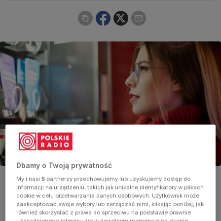
Dbamy o Twoją prywatność
Zdjęcie ilustracyjne
My i nasi
5
partnerzy przechowujemy lub uzyskujemy dostęp do
Foto:
shutterstock.com/Andrii Zastrozhnov
informacji na urządzeniu, takich jak unikalne identyfikatory w plikach
cookie w celu przetwarzania danych osobowych. Użytkownik może
zaakceptować swoje wybory lub zarządzać nimi, klikając poniżej, jak
również skorzystać z prawa do sprzeciwu na podstawie prawnie
uzasadnionego interesu lub w dowolnym momencie na stronie