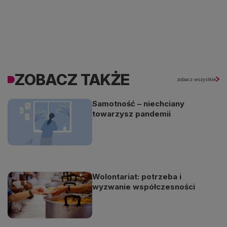
ZOBACZ TAKŻE
zobacz wszystkie
Samotność – niechciany
towarzysz pandemii
Wolontariat: potrzeba i
wyzwanie współczesności