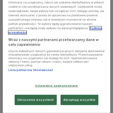
informacji na urządzeniu, takich jak unikalne identyfikatory w plikach
cookie w celu przetwarzania danych osobowych. Użytkownik może
zaakceptować swoje wybory lub zarządzać nimi, klikając poniżej, jak
również skorzystać z prawa do sprzeciwu na podstawie prawnie
uzasadnionego interesu lub w dowolnym momencie na stronie
polityki prywatności. Te wybory będą sygnalizowane naszym
partnerom i nie będą miały wpływu na dane przeglądania.
Polityka
prywatności
Wraz z naszymi partnerami przetwarzamy dane w
celu zapewnienia:
Użycie dokładnych danych geolokalizacyjnych. Aktywne skanowanie
charakterystyki urządzenia do celów identyfikacji. Przechowywanie
informacji na urządzeniu lub dostęp do nich. Spersonalizowane
Śmierć dziecka: jak sobie z tym poradzić?
reklamy i treści, pomiar reklam i treści, badnie odbiorców i
ulepszanie usług.
Raport opracowany w puckiej placówce to duża praca
Lista partnerów (dostawców)
interdyscyplinarnego zespołu wykonana w okresie 15 lat
działalności hospicjum. – Osoby, które znajdują się obecnie w
trudnej sytuacji zupełnie nieoczekiwanie, m.in. z
Ustawienia zaawansowane
powodów epidemicznych, mogą tam zajrzeć i znaleźć
podpowiedź, jak poradzić sobie z tym czasem trudnym, jeśli
Odrzucenie wszystkich
Akceptuję wszystkie
dotyka on nas albo naszych bliskich – przyznaje
Ann
a
Jochim-
Labuda, dyrektor hospicjum pod wezwaniem św. Ojca Pio.