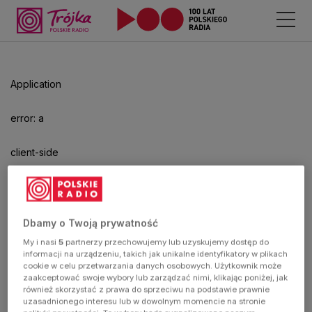
Application
error: a
client-side
exception
has
Dbamy o Twoją prywatność
My i nasi
5
partnerzy przechowujemy lub uzyskujemy dostęp do
occurred
informacji na urządzeniu, takich jak unikalne identyfikatory w plikach
cookie w celu przetwarzania danych osobowych. Użytkownik może
zaakceptować swoje wybory lub zarządzać nimi, klikając poniżej, jak
(see the
również skorzystać z prawa do sprzeciwu na podstawie prawnie
uzasadnionego interesu lub w dowolnym momencie na stronie