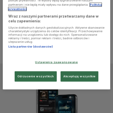
polityki prywatności. Te wybory będą sygnalizowane naszym
browser
partnerom i nie będą miały wpływu na dane przeglądania.
Polityka
prywatności
Wraz z naszymi partnerami przetwarzamy dane w
console for
celu zapewnienia:
Użycie dokładnych danych geolokalizacyjnych. Aktywne skanowanie
more
charakterystyki urządzenia do celów identyfikacji. Przechowywanie
informacji na urządzeniu lub dostęp do nich. Spersonalizowane
reklamy i treści, pomiar reklam i treści, badnie odbiorców i
information)
.
ulepszanie usług.
Lista partnerów (dostawców)
Ustawienia zaawansowane
Odrzucenie wszystkich
Akceptuję wszystkie