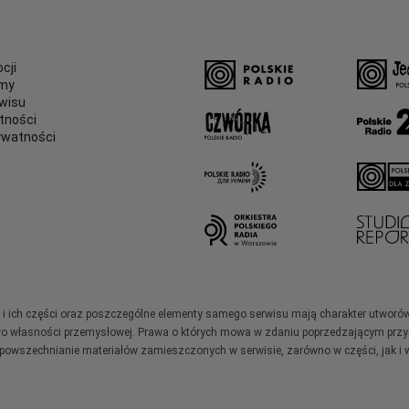
cji
amy
wisu
tności
ywatności
e
ały i ich części oraz poszczególne elementy samego serwisu mają charakter utworó
wo własności przemysłowej. Prawa o których mowa w zdaniu poprzedzającym przysł
zpowszechnianie materiałów zamieszczonych w serwisie, zarówno w części, jak i w