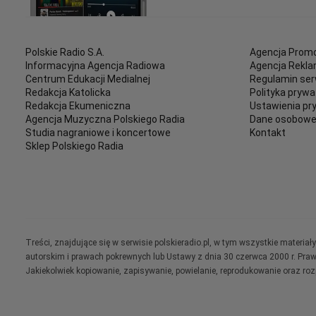
Polskie Radio S.A.
Agencja Promo
Informacyjna Agencja Radiowa
Agencja Rekl
Centrum Edukacji Medialnej
Regulamin ser
Redakcja Katolicka
Polityka prywa
Redakcja Ekumeniczna
Ustawienia pr
Agencja Muzyczna Polskiego Radia
Dane osobow
Studia nagraniowe i koncertowe
Kontakt
Sklep Polskiego Radia
Treści, znajdujące się w serwisie polskieradio.pl, w tym wszystkie materi
autorskim i prawach pokrewnych lub Ustawy z dnia 30 czerwca 2000 r. Pra
Jakiekolwiek kopiowanie, zapisywanie, powielanie, reprodukowanie oraz ro