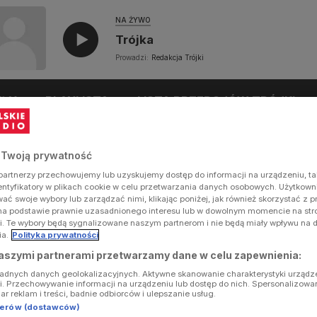
NA ŻYWO
Trójka
Prowadzi:
Redakcja Trójki
UŁY
PLAYLISTA
LISTA PRZEBOJÓW TRÓJKI
 Twoją prywatność
artnerzy przechowujemy lub uzyskujemy dostęp do informacji na urządzeniu, ta
dentyfikatory w plikach cookie w celu przetwarzania danych osobowych. Użytkow
ć swoje wybory lub zarządzać nimi, klikając poniżej, jak również skorzystać z 
na podstawie prawnie uzasadnionego interesu lub w dowolnym momencie na stron
i. Te wybory będą sygnalizowane naszym partnerom i nie będą miały wpływu na 
ia.
Polityka prywatności
aszymi partnerami przetwarzamy dane w celu zapewnienia:
ładnych danych geolokalizacyjnych. Aktywne skanowanie charakterystyki urządz
ji. Przechowywanie informacji na urządzeniu lub dostęp do nich. Spersonalizowa
iar reklam i treści, badnie odbiorców i ulepszanie usług.
tnerów (dostawców)