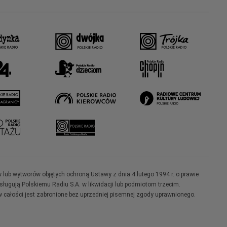
w lub wytworów objętych ochroną Ustawy z dnia 4 lutego 1994 r. o prawie
ugują Polskiemu Radiu S.A. w likwidacji lub podmiotom trzecim.
 całości jest zabronione bez uprzedniej pisemnej zgody uprawnionego.