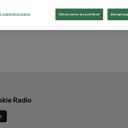
ia zaawansowane
Odrzucenie wszystkich
Akceptuję
skie Radio
e