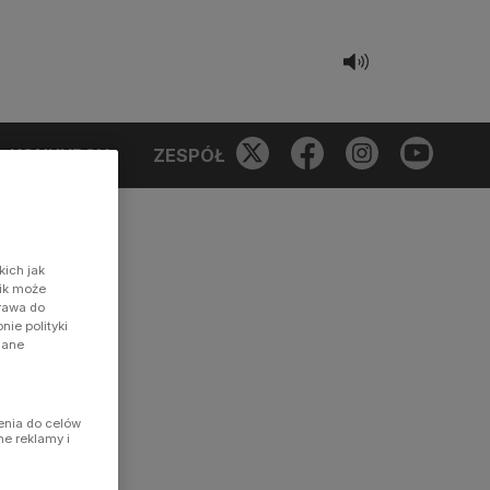
KONKURSY
ZESPÓŁ
kich jak
nik może
prawa do
ie polityki
dane
enia do celów
ne reklamy i