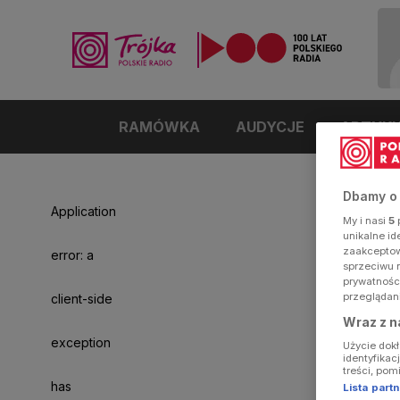
RAMÓWKA
AUDYCJE
ARTYK
Dbamy o
Application
My i nasi
5
p
unikalne i
zaakceptowa
error: a
sprzeciwu 
prywatnośc
przeglądan
client-side
Wraz z n
exception
Użycie dok
identyfikac
treści, pom
has
Lista par