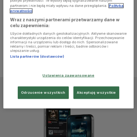
polityki prywatności. Te wybory będą sygnalizowane naszym
browser
partnerom i nie będą miały wpływu na dane przeglądania.
Polityka
prywatności
Wraz z naszymi partnerami przetwarzamy dane w
console for
celu zapewnienia:
Użycie dokładnych danych geolokalizacyjnych. Aktywne skanowanie
more
charakterystyki urządzenia do celów identyfikacji. Przechowywanie
informacji na urządzeniu lub dostęp do nich. Spersonalizowane
reklamy i treści, pomiar reklam i treści, badnie odbiorców i
information)
.
ulepszanie usług.
Lista partnerów (dostawców)
Ustawienia zaawansowane
Odrzucenie wszystkich
Akceptuję wszystkie