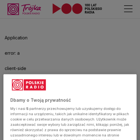
Application
error: a
client-side
exception
has
Dbamy o Twoją prywatność
My i nasi
5
partnerzy przechowujemy lub uzyskujemy dostęp do
occurred
informacji na urządzeniu, takich jak unikalne identyfikatory w plikach
cookie w celu przetwarzania danych osobowych. Użytkownik może
zaakceptować swoje wybory lub zarządzać nimi, klikając poniżej, jak
(see the
również skorzystać z prawa do sprzeciwu na podstawie prawnie
uzasadnionego interesu lub w dowolnym momencie na stronie