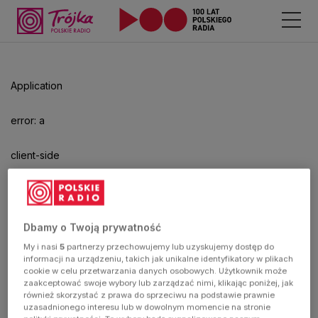
Odtwarzacz
jest
gotowy.
Kliknij
Application
aby
odtwarzać.
error: a
client-side
exception
has
Dbamy o Twoją prywatność
My i nasi
5
partnerzy przechowujemy lub uzyskujemy dostęp do
occurred
informacji na urządzeniu, takich jak unikalne identyfikatory w plikach
cookie w celu przetwarzania danych osobowych. Użytkownik może
zaakceptować swoje wybory lub zarządzać nimi, klikając poniżej, jak
(see the
również skorzystać z prawa do sprzeciwu na podstawie prawnie
uzasadnionego interesu lub w dowolnym momencie na stronie