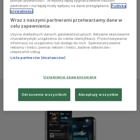
polityki prywatności. Te wybory będą sygnalizowane naszym
browser
partnerom i nie będą miały wpływu na dane przeglądania.
Polityka
prywatności
Wraz z naszymi partnerami przetwarzamy dane w
console for
celu zapewnienia:
Użycie dokładnych danych geolokalizacyjnych. Aktywne skanowanie
more
charakterystyki urządzenia do celów identyfikacji. Przechowywanie
informacji na urządzeniu lub dostęp do nich. Spersonalizowane
reklamy i treści, pomiar reklam i treści, badnie odbiorców i
information)
.
ulepszanie usług.
Lista partnerów (dostawców)
Ustawienia zaawansowane
Odrzucenie wszystkich
Akceptuję wszystkie