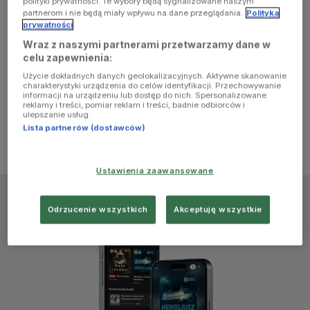
polityki prywatności. Te wybory będą sygnalizowane naszym
browser
partnerom i nie będą miały wpływu na dane przeglądania.
Polityka
prywatności
Wraz z naszymi partnerami przetwarzamy dane w
console for
celu zapewnienia:
Użycie dokładnych danych geolokalizacyjnych. Aktywne skanowanie
more
charakterystyki urządzenia do celów identyfikacji. Przechowywanie
informacji na urządzeniu lub dostęp do nich. Spersonalizowane
reklamy i treści, pomiar reklam i treści, badnie odbiorców i
information)
.
ulepszanie usług.
Lista partnerów (dostawców)
Ustawienia zaawansowane
Odrzucenie wszystkich
Akceptuję wszystkie