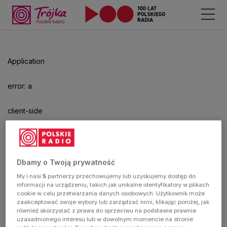
Application
error: a
client-side
exception
has
Dbamy o Twoją prywatność
My i nasi
5
partnerzy przechowujemy lub uzyskujemy dostęp do
occurred
informacji na urządzeniu, takich jak unikalne identyfikatory w plikach
cookie w celu przetwarzania danych osobowych. Użytkownik może
zaakceptować swoje wybory lub zarządzać nimi, klikając poniżej, jak
(see the
również skorzystać z prawa do sprzeciwu na podstawie prawnie
uzasadnionego interesu lub w dowolnym momencie na stronie