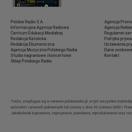
Polskie Radio S.A.
Agencja Promo
Informacyjna Agencja Radiowa
Agencja Rekl
Centrum Edukacji Medialnej
Regulamin ser
Redakcja Katolicka
Polityka prywa
Redakcja Ekumeniczna
Ustawienia pr
Agencja Muzyczna Polskiego Radia
Dane osobow
Studia nagraniowe i koncertowe
Kontakt
Sklep Polskiego Radia
Treści, znajdujące się w serwisie polskieradio.pl, w tym wszystkie materi
autorskim i prawach pokrewnych lub Ustawy z dnia 30 czerwca 2000 r. Pra
Jakiekolwiek kopiowanie, zapisywanie, powielanie, reprodukowanie oraz ro