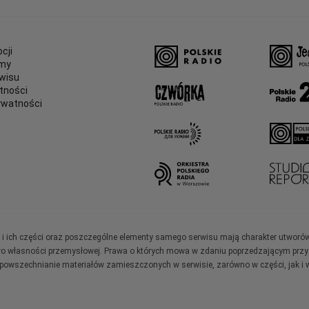
cji
amy
wisu
tności
ywatności
e
ały i ich części oraz poszczególne elementy samego serwisu mają charakter utworó
wo własności przemysłowej. Prawa o których mowa w zdaniu poprzedzającym przysł
zpowszechnianie materiałów zamieszczonych w serwisie, zarówno w części, jak i w