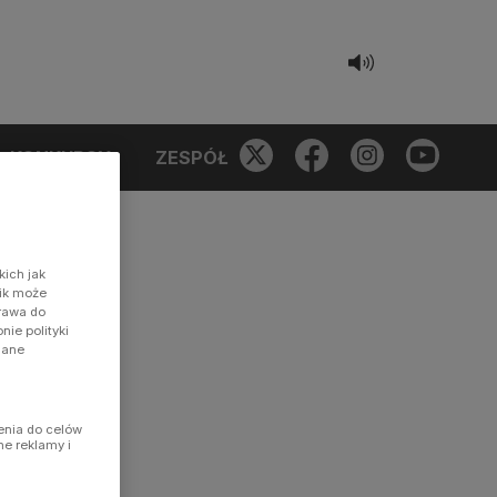
KONKURSY
ZESPÓŁ
kich jak
nik może
prawa do
ie polityki
dane
enia do celów
ne reklamy i