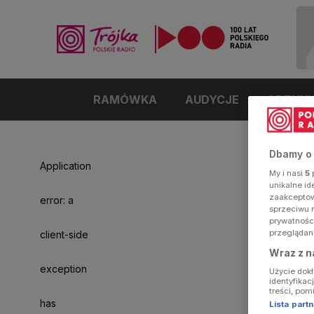
RAMÓWKA
AUDYCJE
ARTYK
Dbamy o
Application
My i nasi
5
p
unikalne i
zaakceptowa
error: a
sprzeciwu 
prywatnośc
przeglądan
client-side
Wraz z n
exception
Użycie dok
identyfikac
treści, pom
has
Lista par