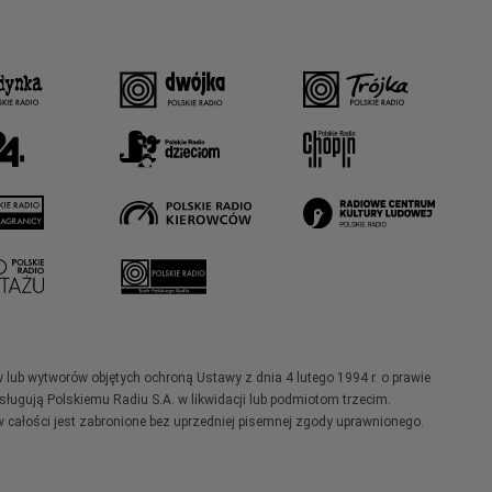
w lub wytworów objętych ochroną Ustawy z dnia 4 lutego 1994 r. o prawie
ugują Polskiemu Radiu S.A. w likwidacji lub podmiotom trzecim.
 całości jest zabronione bez uprzedniej pisemnej zgody uprawnionego.