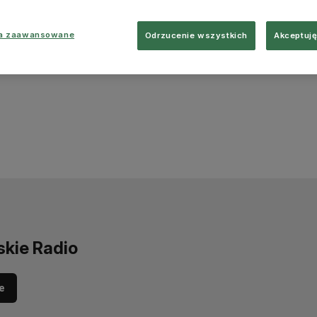
ia zaawansowane
Odrzucenie wszystkich
Akceptuję
skie Radio
e