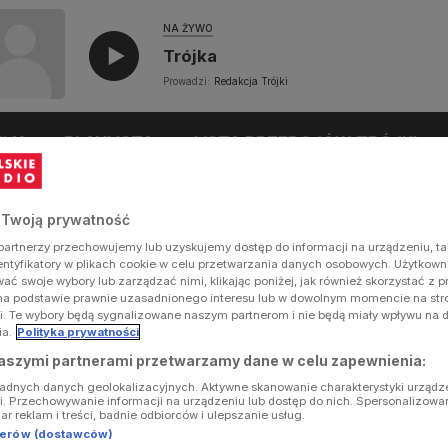
NA ŻYWO
Trójka
Prowadzi:
Redakcja Trójki
UŁY
PLAYLISTA
LISTA PRZEBOJÓW TRÓJKI
 Twoją prywatność
artnerzy przechowujemy lub uzyskujemy dostęp do informacji na urządzeniu, ta
dentyfikatory w plikach cookie w celu przetwarzania danych osobowych. Użytkow
ć swoje wybory lub zarządzać nimi, klikając poniżej, jak również skorzystać z 
na podstawie prawnie uzasadnionego interesu lub w dowolnym momencie na stron
i. Te wybory będą sygnalizowane naszym partnerom i nie będą miały wpływu na 
ia.
Polityka prywatności
aszymi partnerami przetwarzamy dane w celu zapewnienia:
ładnych danych geolokalizacyjnych. Aktywne skanowanie charakterystyki urządz
ji. Przechowywanie informacji na urządzeniu lub dostęp do nich. Spersonalizowa
iar reklam i treści, badnie odbiorców i ulepszanie usług.
tnerów (dostawców)