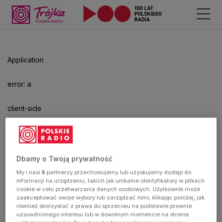
Odtwarzacz
jest
gotowy.
Kliknij
Application
aby
odtwarzać.
error: a
client-side
exception
has
Dbamy o Twoją prywatność
My i nasi
5
partnerzy przechowujemy lub uzyskujemy dostęp do
occurred
informacji na urządzeniu, takich jak unikalne identyfikatory w plikach
cookie w celu przetwarzania danych osobowych. Użytkownik może
zaakceptować swoje wybory lub zarządzać nimi, klikając poniżej, jak
(see the
również skorzystać z prawa do sprzeciwu na podstawie prawnie
uzasadnionego interesu lub w dowolnym momencie na stronie