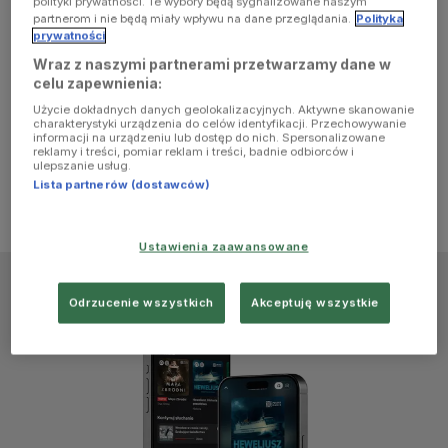
polityki prywatności. Te wybory będą sygnalizowane naszym
browser
partnerom i nie będą miały wpływu na dane przeglądania.
Polityka
prywatności
Wraz z naszymi partnerami przetwarzamy dane w
console for
celu zapewnienia:
Użycie dokładnych danych geolokalizacyjnych. Aktywne skanowanie
more
charakterystyki urządzenia do celów identyfikacji. Przechowywanie
informacji na urządzeniu lub dostęp do nich. Spersonalizowane
reklamy i treści, pomiar reklam i treści, badnie odbiorców i
information)
.
ulepszanie usług.
Lista partnerów (dostawców)
Ustawienia zaawansowane
Odrzucenie wszystkich
Akceptuję wszystkie