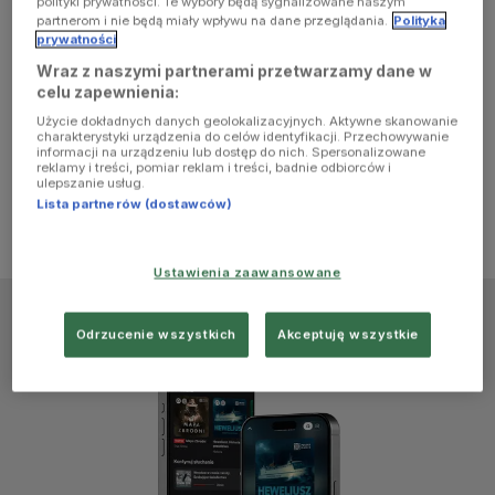
polityki prywatności. Te wybory będą sygnalizowane naszym
browser
partnerom i nie będą miały wpływu na dane przeglądania.
Polityka
prywatności
Wraz z naszymi partnerami przetwarzamy dane w
console for
celu zapewnienia:
Użycie dokładnych danych geolokalizacyjnych. Aktywne skanowanie
more
charakterystyki urządzenia do celów identyfikacji. Przechowywanie
informacji na urządzeniu lub dostęp do nich. Spersonalizowane
reklamy i treści, pomiar reklam i treści, badnie odbiorców i
information)
.
ulepszanie usług.
Lista partnerów (dostawców)
Ustawienia zaawansowane
Odrzucenie wszystkich
Akceptuję wszystkie