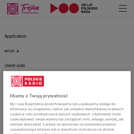
Odtwarzacz
jest
gotowy.
Kliknij
Application
aby
odtwarzać.
error: a
client-side
exception
has
Dbamy o Twoją prywatność
My i nasi
5
partnerzy przechowujemy lub uzyskujemy dostęp do
occurred
informacji na urządzeniu, takich jak unikalne identyfikatory w plikach
cookie w celu przetwarzania danych osobowych. Użytkownik może
zaakceptować swoje wybory lub zarządzać nimi, klikając poniżej, jak
(see the
również skorzystać z prawa do sprzeciwu na podstawie prawnie
uzasadnionego interesu lub w dowolnym momencie na stronie