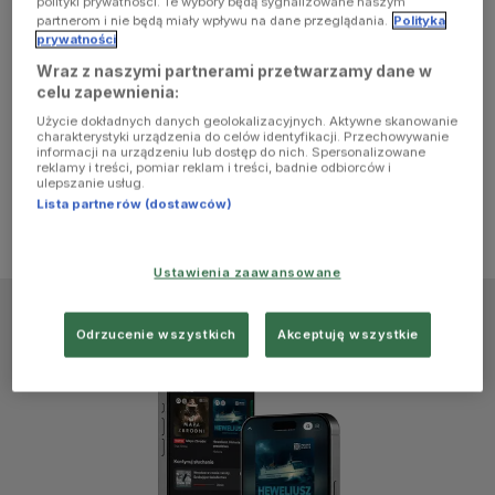
polityki prywatności. Te wybory będą sygnalizowane naszym
browser
partnerom i nie będą miały wpływu na dane przeglądania.
Polityka
prywatności
Wraz z naszymi partnerami przetwarzamy dane w
console for
celu zapewnienia:
Użycie dokładnych danych geolokalizacyjnych. Aktywne skanowanie
more
charakterystyki urządzenia do celów identyfikacji. Przechowywanie
informacji na urządzeniu lub dostęp do nich. Spersonalizowane
reklamy i treści, pomiar reklam i treści, badnie odbiorców i
information)
.
ulepszanie usług.
Lista partnerów (dostawców)
Ustawienia zaawansowane
Odrzucenie wszystkich
Akceptuję wszystkie