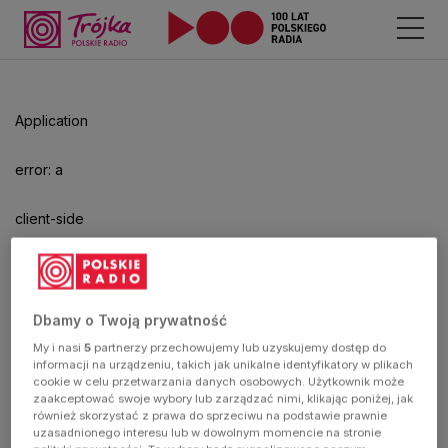
Application
error: a
client-side
exception
has
Dbamy o Twoją prywatność
My i nasi
5
partnerzy przechowujemy lub uzyskujemy dostęp do
occurred
informacji na urządzeniu, takich jak unikalne identyfikatory w plikach
cookie w celu przetwarzania danych osobowych. Użytkownik może
zaakceptować swoje wybory lub zarządzać nimi, klikając poniżej, jak
(see the
również skorzystać z prawa do sprzeciwu na podstawie prawnie
uzasadnionego interesu lub w dowolnym momencie na stronie