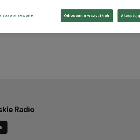
ia zaawansowane
Odrzucenie wszystkich
Akceptuję
skie Radio
e