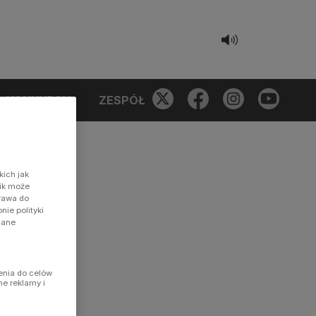
KONKURSY
ZESPÓŁ
kich jak
nik może
prawa do
ie polityki
dane
enia do celów
ne reklamy i