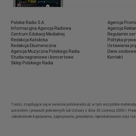
Polskie Radio S.A.
Agencja Promo
Informacyjna Agencja Radiowa
Agencja Rekl
Centrum Edukacji Medialnej
Regulamin ser
Redakcja Katolicka
Polityka prywa
Redakcja Ekumeniczna
Ustawienia pr
Agencja Muzyczna Polskiego Radia
Dane osobow
Studia nagraniowe i koncertowe
Kontakt
Sklep Polskiego Radia
Treści, znajdujące się w serwisie polskieradio.pl, w tym wszystkie materi
autorskim i prawach pokrewnych lub Ustawy z dnia 30 czerwca 2000 r. Pra
Jakiekolwiek kopiowanie, zapisywanie, powielanie, reprodukowanie oraz ro