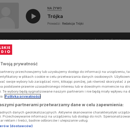
NA ŻYWO
Trójka
Prowadzi:
Redakcja Trójki
UŁY
PLAYLISTA
LISTA PRZEBOJÓW TRÓJKI
 Twoją prywatność
artnerzy przechowujemy lub uzyskujemy dostęp do informacji na urządzeniu, ta
dentyfikatory w plikach cookie w celu przetwarzania danych osobowych. Użytkow
ć swoje wybory lub zarządzać nimi, klikając poniżej, jak również skorzystać z 
na podstawie prawnie uzasadnionego interesu lub w dowolnym momencie na stron
i. Te wybory będą sygnalizowane naszym partnerom i nie będą miały wpływu na 
ia.
Polityka prywatności
aszymi partnerami przetwarzamy dane w celu zapewnienia:
ładnych danych geolokalizacyjnych. Aktywne skanowanie charakterystyki urządz
ji. Przechowywanie informacji na urządzeniu lub dostęp do nich. Spersonalizowa
iar reklam i treści, badnie odbiorców i ulepszanie usług.
tnerów (dostawców)