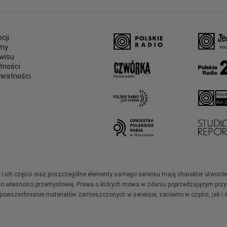
cji
amy
wisu
tności
ywatności
e
ały i ich części oraz poszczególne elementy samego serwisu mają charakter utworó
wo własności przemysłowej. Prawa o których mowa w zdaniu poprzedzającym przysł
zpowszechnianie materiałów zamieszczonych w serwisie, zarówno w części, jak i w