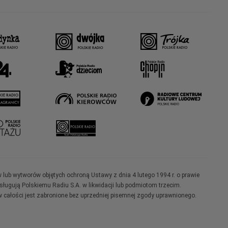
w lub wytworów objętych ochroną Ustawy z dnia 4 lutego 1994 r. o prawie
ugują Polskiemu Radiu S.A. w likwidacji lub podmiotom trzecim.
 całości jest zabronione bez uprzedniej pisemnej zgody uprawnionego.