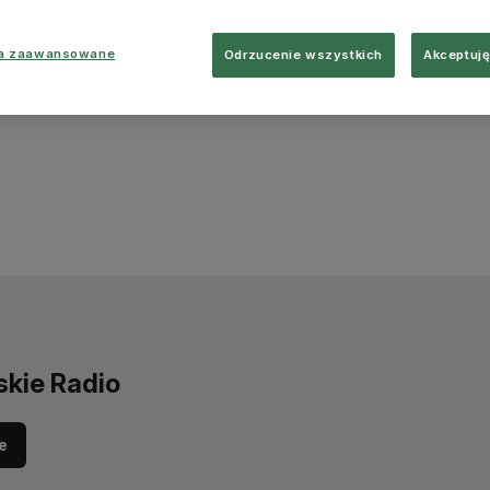
ia zaawansowane
Odrzucenie wszystkich
Akceptuję
skie Radio
e