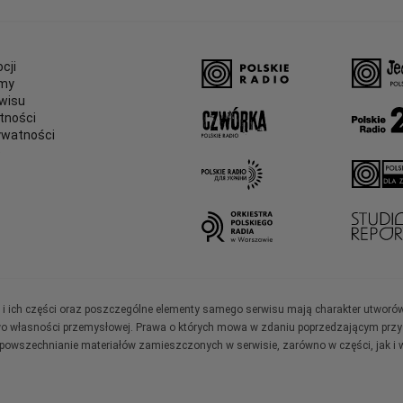
cji
amy
wisu
tności
ywatności
e
ały i ich części oraz poszczególne elementy samego serwisu mają charakter utworó
wo własności przemysłowej. Prawa o których mowa w zdaniu poprzedzającym przysł
zpowszechnianie materiałów zamieszczonych w serwisie, zarówno w części, jak i w