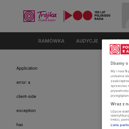
RAMÓWKA
AUDYCJE
ARTYK
Dbamy o
Application
My i nasi
5
p
unikalne i
zaakceptowa
error: a
sprzeciwu 
prywatnośc
przeglądan
client-side
Wraz z n
exception
Użycie dok
identyfikac
treści, pom
has
Lista par