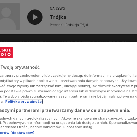
NA ŻYWO
Trójka
Prowadzi:
Redakcja Trójki
UŁY
PLAYLISTA
LISTA PRZEBOJÓW TRÓJKI
 Twoją prywatność
artnerzy przechowujemy lub uzyskujemy dostęp do informacji na urządzeniu, ta
dentyfikatory w plikach cookie w celu przetwarzania danych osobowych. Użytkow
ć swoje wybory lub zarządzać nimi, klikając poniżej, jak również skorzystać z 
na podstawie prawnie uzasadnionego interesu lub w dowolnym momencie na stron
i. Te wybory będą sygnalizowane naszym partnerom i nie będą miały wpływu na 
ia.
Polityka prywatności
aszymi partnerami przetwarzamy dane w celu zapewnienia:
ładnych danych geolokalizacyjnych. Aktywne skanowanie charakterystyki urządz
ji. Przechowywanie informacji na urządzeniu lub dostęp do nich. Spersonalizowa
iar reklam i treści, badnie odbiorców i ulepszanie usług.
tnerów (dostawców)