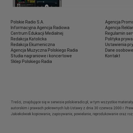
Polskie Radio S.A.
Agencja Promo
Informacyjna Agencja Radiowa
Agencja Rekl
Centrum Edukacji Medialnej
Regulamin ser
Redakcja Katolicka
Polityka prywa
Redakcja Ekumeniczna
Ustawienia pr
Agencja Muzyczna Polskiego Radia
Dane osobow
Studia nagraniowe i koncertowe
Kontakt
Sklep Polskiego Radia
Treści, znajdujące się w serwisie polskieradio.pl, w tym wszystkie materi
autorskim i prawach pokrewnych lub Ustawy z dnia 30 czerwca 2000 r. Pra
Jakiekolwiek kopiowanie, zapisywanie, powielanie, reprodukowanie oraz ro