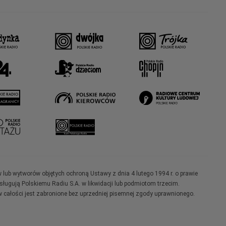
w lub wytworów objętych ochroną Ustawy z dnia 4 lutego 1994 r. o prawie
ugują Polskiemu Radiu S.A. w likwidacji lub podmiotom trzecim.
 całości jest zabronione bez uprzedniej pisemnej zgody uprawnionego.