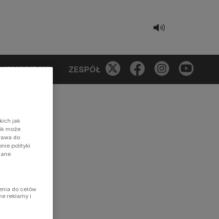
KONKURSY
ZESPÓŁ
kich jak
nik może
prawa do
ie polityki
dane
enia do celów
ne reklamy i