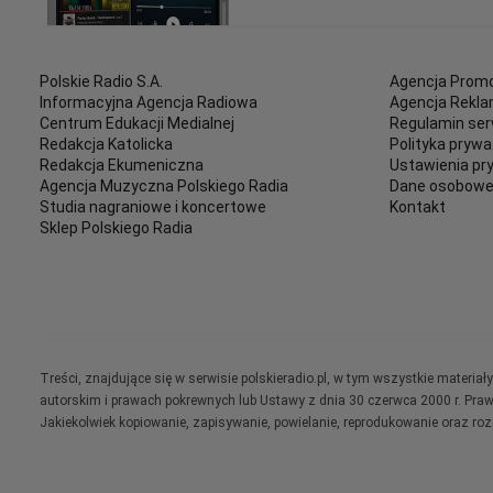
Polskie Radio S.A.
Agencja Promo
Informacyjna Agencja Radiowa
Agencja Rekl
Centrum Edukacji Medialnej
Regulamin ser
Redakcja Katolicka
Polityka prywa
Redakcja Ekumeniczna
Ustawienia pr
Agencja Muzyczna Polskiego Radia
Dane osobow
Studia nagraniowe i koncertowe
Kontakt
Sklep Polskiego Radia
Treści, znajdujące się w serwisie polskieradio.pl, w tym wszystkie materi
autorskim i prawach pokrewnych lub Ustawy z dnia 30 czerwca 2000 r. Pra
Jakiekolwiek kopiowanie, zapisywanie, powielanie, reprodukowanie oraz ro