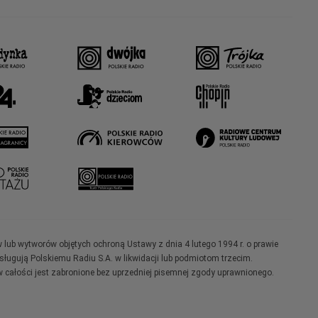
w lub wytworów objętych ochroną Ustawy z dnia 4 lutego 1994 r. o prawie
ugują Polskiemu Radiu S.A. w likwidacji lub podmiotom trzecim.
 całości jest zabronione bez uprzedniej pisemnej zgody uprawnionego.