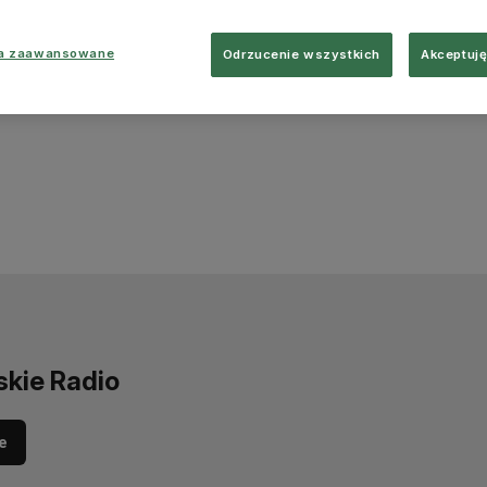
ia zaawansowane
Odrzucenie wszystkich
Akceptuję
skie Radio
e