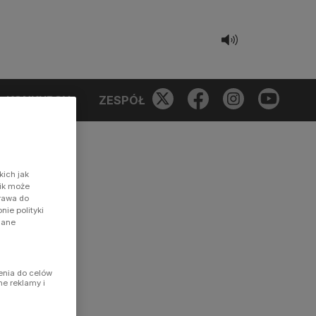
KONKURSY
ZESPÓŁ
kich jak
nik może
prawa do
ie polityki
dane
enia do celów
ne reklamy i