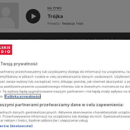
NA ŻYWO
Trójka
Prowadzi:
Redakcja Trójki
UŁY
PLAYLISTA
LISTA PRZEBOJÓW TRÓJKI
 Twoją prywatność
artnerzy przechowujemy lub uzyskujemy dostęp do informacji na urządzeniu, ta
dentyfikatory w plikach cookie w celu przetwarzania danych osobowych. Użytkow
ć swoje wybory lub zarządzać nimi, klikając poniżej, jak również skorzystać z 
na podstawie prawnie uzasadnionego interesu lub w dowolnym momencie na stron
i. Te wybory będą sygnalizowane naszym partnerom i nie będą miały wpływu na 
ia.
Polityka prywatności
aszymi partnerami przetwarzamy dane w celu zapewnienia:
ładnych danych geolokalizacyjnych. Aktywne skanowanie charakterystyki urządz
ji. Przechowywanie informacji na urządzeniu lub dostęp do nich. Spersonalizowa
iar reklam i treści, badnie odbiorców i ulepszanie usług.
tnerów (dostawców)