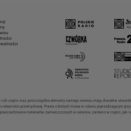
cji
amy
wisu
tności
ywatności
e
ały i ich części oraz poszczególne elementy samego serwisu mają charakter utworó
wo własności przemysłowej. Prawa o których mowa w zdaniu poprzedzającym przysł
zpowszechnianie materiałów zamieszczonych w serwisie, zarówno w części, jak i w