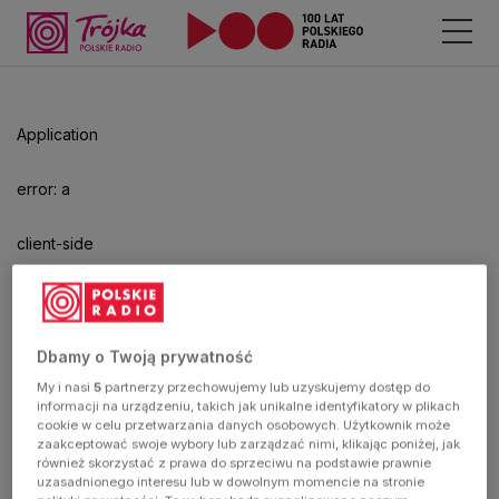
Application
error: a
client-side
exception
has
Dbamy o Twoją prywatność
My i nasi
5
partnerzy przechowujemy lub uzyskujemy dostęp do
occurred
informacji na urządzeniu, takich jak unikalne identyfikatory w plikach
cookie w celu przetwarzania danych osobowych. Użytkownik może
zaakceptować swoje wybory lub zarządzać nimi, klikając poniżej, jak
(see the
również skorzystać z prawa do sprzeciwu na podstawie prawnie
uzasadnionego interesu lub w dowolnym momencie na stronie