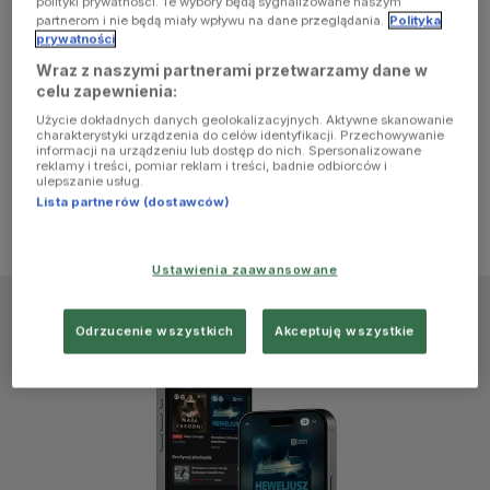
polityki prywatności. Te wybory będą sygnalizowane naszym
browser
partnerom i nie będą miały wpływu na dane przeglądania.
Polityka
prywatności
Wraz z naszymi partnerami przetwarzamy dane w
console for
celu zapewnienia:
Użycie dokładnych danych geolokalizacyjnych. Aktywne skanowanie
more
charakterystyki urządzenia do celów identyfikacji. Przechowywanie
informacji na urządzeniu lub dostęp do nich. Spersonalizowane
reklamy i treści, pomiar reklam i treści, badnie odbiorców i
information)
.
ulepszanie usług.
Lista partnerów (dostawców)
Ustawienia zaawansowane
Odrzucenie wszystkich
Akceptuję wszystkie