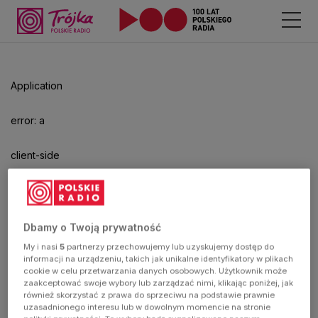
Odtwarzacz
jest
gotowy.
Kliknij
Application
aby
odtwarzać.
error: a
client-side
exception
has
Dbamy o Twoją prywatność
My i nasi
5
partnerzy przechowujemy lub uzyskujemy dostęp do
occurred
informacji na urządzeniu, takich jak unikalne identyfikatory w plikach
cookie w celu przetwarzania danych osobowych. Użytkownik może
zaakceptować swoje wybory lub zarządzać nimi, klikając poniżej, jak
(see the
również skorzystać z prawa do sprzeciwu na podstawie prawnie
uzasadnionego interesu lub w dowolnym momencie na stronie