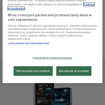
polityki prywatności. Te wybory będą sygnalizowane naszym
browser
partnerom i nie będą miały wpływu na dane przeglądania.
Polityka
prywatności
Wraz z naszymi partnerami przetwarzamy dane w
console for
celu zapewnienia:
Użycie dokładnych danych geolokalizacyjnych. Aktywne skanowanie
more
charakterystyki urządzenia do celów identyfikacji. Przechowywanie
informacji na urządzeniu lub dostęp do nich. Spersonalizowane
reklamy i treści, pomiar reklam i treści, badnie odbiorców i
information)
.
ulepszanie usług.
Lista partnerów (dostawców)
Ustawienia zaawansowane
Odrzucenie wszystkich
Akceptuję wszystkie