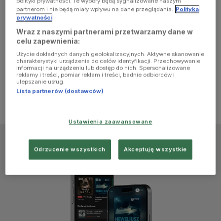
polityki prywatności. Te wybory będą sygnalizowane naszym
browser
partnerom i nie będą miały wpływu na dane przeglądania.
Polityka
prywatności
Wraz z naszymi partnerami przetwarzamy dane w
console for
celu zapewnienia:
Użycie dokładnych danych geolokalizacyjnych. Aktywne skanowanie
more
charakterystyki urządzenia do celów identyfikacji. Przechowywanie
informacji na urządzeniu lub dostęp do nich. Spersonalizowane
reklamy i treści, pomiar reklam i treści, badnie odbiorców i
information)
.
ulepszanie usług.
Lista partnerów (dostawców)
Ustawienia zaawansowane
Odrzucenie wszystkich
Akceptuję wszystkie