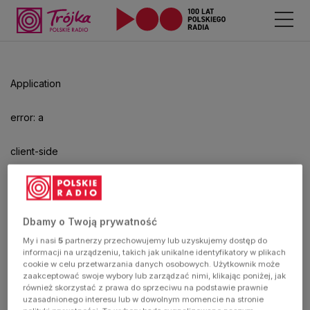
Odtwarzacz
jest
gotowy.
Kliknij
Application
aby
odtwarzać.
error: a
client-side
exception
has
Dbamy o Twoją prywatność
My i nasi
5
partnerzy przechowujemy lub uzyskujemy dostęp do
occurred
informacji na urządzeniu, takich jak unikalne identyfikatory w plikach
cookie w celu przetwarzania danych osobowych. Użytkownik może
zaakceptować swoje wybory lub zarządzać nimi, klikając poniżej, jak
(see the
również skorzystać z prawa do sprzeciwu na podstawie prawnie
uzasadnionego interesu lub w dowolnym momencie na stronie