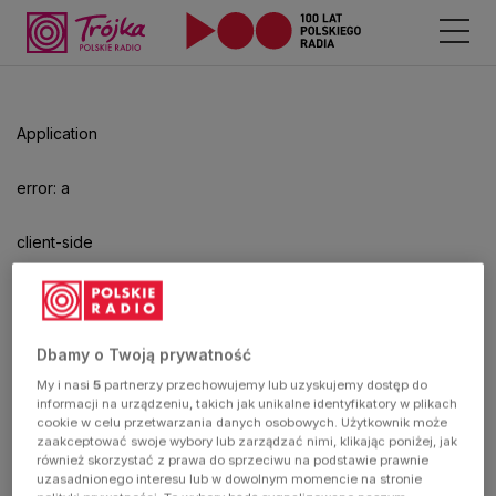
Odtwarzacz
jest
gotowy.
Kliknij
Application
aby
odtwarzać.
error: a
client-side
exception
has
Dbamy o Twoją prywatność
My i nasi
5
partnerzy przechowujemy lub uzyskujemy dostęp do
occurred
informacji na urządzeniu, takich jak unikalne identyfikatory w plikach
cookie w celu przetwarzania danych osobowych. Użytkownik może
zaakceptować swoje wybory lub zarządzać nimi, klikając poniżej, jak
(see the
również skorzystać z prawa do sprzeciwu na podstawie prawnie
uzasadnionego interesu lub w dowolnym momencie na stronie