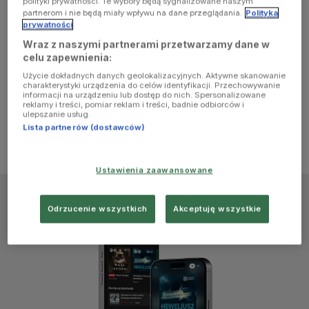
polityki prywatności. Te wybory będą sygnalizowane naszym
browser
partnerom i nie będą miały wpływu na dane przeglądania.
Polityka
prywatności
Wraz z naszymi partnerami przetwarzamy dane w
console for
celu zapewnienia:
Użycie dokładnych danych geolokalizacyjnych. Aktywne skanowanie
more
charakterystyki urządzenia do celów identyfikacji. Przechowywanie
informacji na urządzeniu lub dostęp do nich. Spersonalizowane
reklamy i treści, pomiar reklam i treści, badnie odbiorców i
information)
.
ulepszanie usług.
Lista partnerów (dostawców)
Ustawienia zaawansowane
Odrzucenie wszystkich
Akceptuję wszystkie