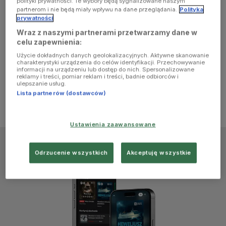
polityki prywatności. Te wybory będą sygnalizowane naszym
browser
partnerom i nie będą miały wpływu na dane przeglądania.
Polityka
prywatności
Wraz z naszymi partnerami przetwarzamy dane w
console for
celu zapewnienia:
Użycie dokładnych danych geolokalizacyjnych. Aktywne skanowanie
more
charakterystyki urządzenia do celów identyfikacji. Przechowywanie
informacji na urządzeniu lub dostęp do nich. Spersonalizowane
reklamy i treści, pomiar reklam i treści, badnie odbiorców i
information)
.
ulepszanie usług.
Lista partnerów (dostawców)
Ustawienia zaawansowane
Odrzucenie wszystkich
Akceptuję wszystkie