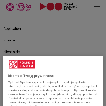
Application
error: a
client-side
exception
has
Dbamy o Twoją prywatność
My i nasi
5
partnerzy przechowujemy lub uzyskujemy dostęp do
occurred
informacji na urządzeniu, takich jak unikalne identyfikatory w plikach
cookie w celu przetwarzania danych osobowych. Użytkownik może
zaakceptować swoje wybory lub zarządzać nimi, klikając poniżej, jak
(see the
również skorzystać z prawa do sprzeciwu na podstawie prawnie
uzasadnionego interesu lub w dowolnym momencie na stronie