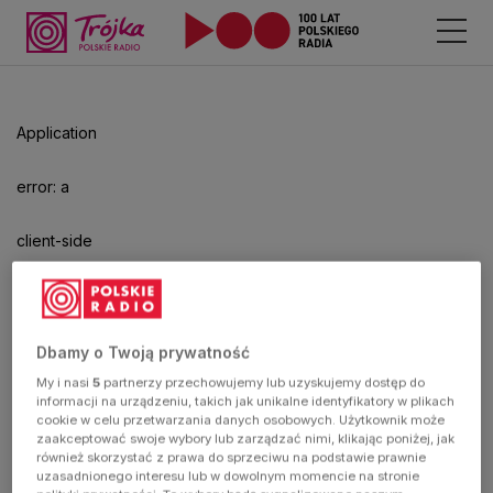
Odtwarzacz
jest
gotowy.
Kliknij
Application
aby
odtwarzać.
error: a
client-side
exception
has
Dbamy o Twoją prywatność
My i nasi
5
partnerzy przechowujemy lub uzyskujemy dostęp do
occurred
informacji na urządzeniu, takich jak unikalne identyfikatory w plikach
cookie w celu przetwarzania danych osobowych. Użytkownik może
zaakceptować swoje wybory lub zarządzać nimi, klikając poniżej, jak
(see the
również skorzystać z prawa do sprzeciwu na podstawie prawnie
uzasadnionego interesu lub w dowolnym momencie na stronie