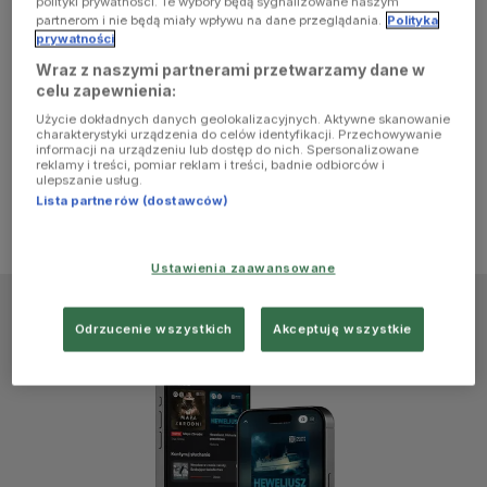
polityki prywatności. Te wybory będą sygnalizowane naszym
browser
partnerom i nie będą miały wpływu na dane przeglądania.
Polityka
prywatności
Wraz z naszymi partnerami przetwarzamy dane w
console for
celu zapewnienia:
Użycie dokładnych danych geolokalizacyjnych. Aktywne skanowanie
more
charakterystyki urządzenia do celów identyfikacji. Przechowywanie
informacji na urządzeniu lub dostęp do nich. Spersonalizowane
reklamy i treści, pomiar reklam i treści, badnie odbiorców i
information)
.
ulepszanie usług.
Lista partnerów (dostawców)
Ustawienia zaawansowane
Odrzucenie wszystkich
Akceptuję wszystkie