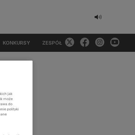
KONKURSY
ZESPÓŁ
kich jak
nik może
prawa do
ie polityki
dane