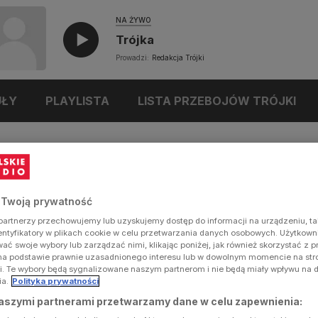
NA ŻYWO
Trójka
Prowadzi:
Redakcja Trójki
UŁY
PLAYLISTA
LISTA PRZEBOJÓW TRÓJKI
 Twoją prywatność
artnerzy przechowujemy lub uzyskujemy dostęp do informacji na urządzeniu, ta
dentyfikatory w plikach cookie w celu przetwarzania danych osobowych. Użytkow
ć swoje wybory lub zarządzać nimi, klikając poniżej, jak również skorzystać z 
na podstawie prawnie uzasadnionego interesu lub w dowolnym momencie na stron
i. Te wybory będą sygnalizowane naszym partnerom i nie będą miały wpływu na 
ia.
Polityka prywatności
aszymi partnerami przetwarzamy dane w celu zapewnienia: