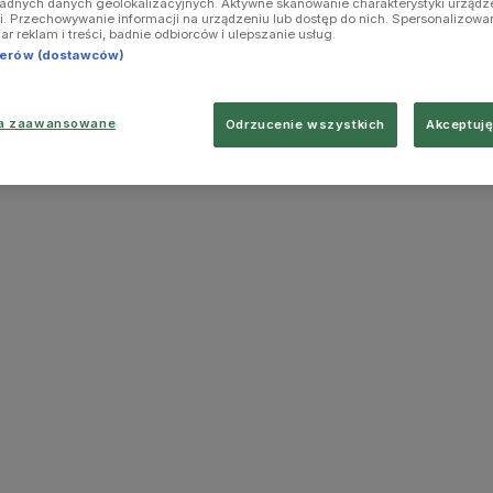
ładnych danych geolokalizacyjnych. Aktywne skanowanie charakterystyki urządz
ji. Przechowywanie informacji na urządzeniu lub dostęp do nich. Spersonalizowa
iar reklam i treści, badnie odbiorców i ulepszanie usług.
tnerów (dostawców)
ia zaawansowane
Odrzucenie wszystkich
Akceptuję