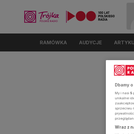
RAMÓWKA
AUDYCJE
ARTYK
Dbamy o
My i nasi
5
p
unikalne i
zaakceptowa
sprzeciwu 
prywatnośc
przeglądan
Wraz z n