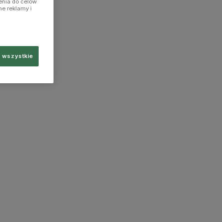
enia do celów
ne reklamy i
 wszystkie