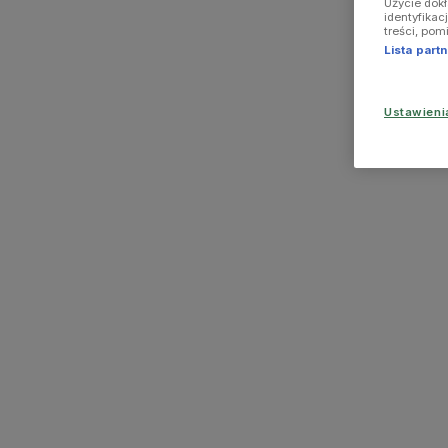
Użycie dok
identyfikac
treści, pom
Lista par
Ustawien