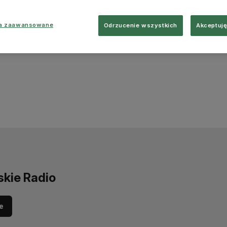
ia zaawansowane
Odrzucenie wszystkich
Akceptuję
skie Radio
e