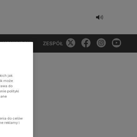
KONKURSY
ZESPÓŁ
kich jak
nik może
prawa do
ie polityki
dane
enia do celów
ne reklamy i