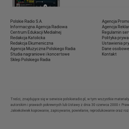
Polskie Radio S.A.
Agencja Promo
Informacyjna Agencja Radiowa
Agencja Rekl
Centrum Edukacji Medialnej
Regulamin ser
Redakcja Katolicka
Polityka prywa
Redakcja Ekumeniczna
Ustawienia pr
Agencja Muzyczna Polskiego Radia
Dane osobow
Studia nagraniowe i koncertowe
Kontakt
Sklep Polskiego Radia
Treści, znajdujące się w serwisie polskieradio.pl, w tym wszystkie materi
autorskim i prawach pokrewnych lub Ustawy z dnia 30 czerwca 2000 r. Pra
Jakiekolwiek kopiowanie, zapisywanie, powielanie, reprodukowanie oraz ro