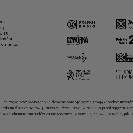
cji
amy
wisu
tności
ywatności
e
ały i ich części oraz poszczególne elementy samego serwisu mają charakter utworó
wo własności przemysłowej. Prawa o których mowa w zdaniu poprzedzającym przysł
zpowszechnianie materiałów zamieszczonych w serwisie, zarówno w części, jak i w