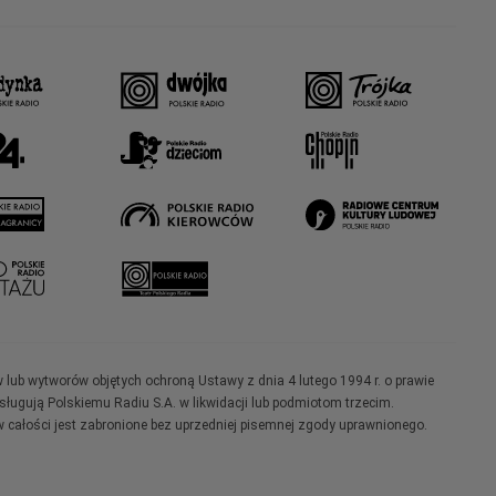
w lub wytworów objętych ochroną Ustawy z dnia 4 lutego 1994 r. o prawie
ugują Polskiemu Radiu S.A. w likwidacji lub podmiotom trzecim.
 całości jest zabronione bez uprzedniej pisemnej zgody uprawnionego.