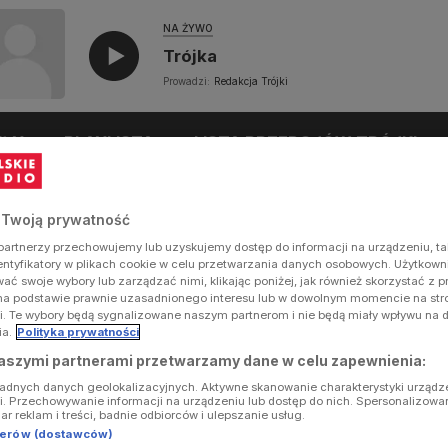
NA ŻYWO
Trójka
Prowadzi:
Redakcja Trójki
UŁY
PLAYLISTA
LISTA PRZEBOJÓW TRÓJKI
 Twoją prywatność
artnerzy przechowujemy lub uzyskujemy dostęp do informacji na urządzeniu, ta
dentyfikatory w plikach cookie w celu przetwarzania danych osobowych. Użytkow
ć swoje wybory lub zarządzać nimi, klikając poniżej, jak również skorzystać z 
na podstawie prawnie uzasadnionego interesu lub w dowolnym momencie na stron
i. Te wybory będą sygnalizowane naszym partnerom i nie będą miały wpływu na 
ia.
Polityka prywatności
aszymi partnerami przetwarzamy dane w celu zapewnienia:
ładnych danych geolokalizacyjnych. Aktywne skanowanie charakterystyki urządz
ji. Przechowywanie informacji na urządzeniu lub dostęp do nich. Spersonalizowa
iar reklam i treści, badnie odbiorców i ulepszanie usług.
tnerów (dostawców)