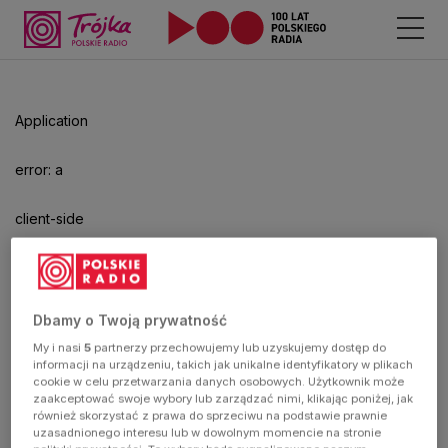
Odtwarzacz
jest
gotowy.
Kliknij
Application
aby
odtwarzać.
error: a
client-side
exception
has
Dbamy o Twoją prywatność
My i nasi
5
partnerzy przechowujemy lub uzyskujemy dostęp do
occurred
informacji na urządzeniu, takich jak unikalne identyfikatory w plikach
cookie w celu przetwarzania danych osobowych. Użytkownik może
zaakceptować swoje wybory lub zarządzać nimi, klikając poniżej, jak
(see the
również skorzystać z prawa do sprzeciwu na podstawie prawnie
uzasadnionego interesu lub w dowolnym momencie na stronie