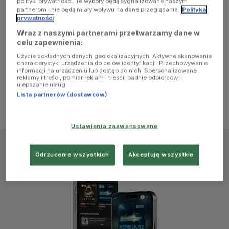
polityki prywatności. Te wybory będą sygnalizowane naszym
browser
partnerom i nie będą miały wpływu na dane przeglądania.
Polityka
prywatności
Wraz z naszymi partnerami przetwarzamy dane w
console for
celu zapewnienia:
Użycie dokładnych danych geolokalizacyjnych. Aktywne skanowanie
more
charakterystyki urządzenia do celów identyfikacji. Przechowywanie
informacji na urządzeniu lub dostęp do nich. Spersonalizowane
reklamy i treści, pomiar reklam i treści, badnie odbiorców i
information)
.
ulepszanie usług.
Lista partnerów (dostawców)
Ustawienia zaawansowane
Odrzucenie wszystkich
Akceptuję wszystkie